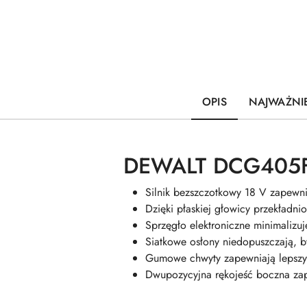
OPIS
NAJWAŻNIE
DEWALT DCG405F
Silnik bezszczotkowy 18 V zapewn
Dzięki płaskiej głowicy przekładni
Sprzęgło elektroniczne minimalizu
Siatkowe osłony niedopuszczają, by
Gumowe chwyty zapewniają lepszy
Dwupozycyjna rękojeść boczna zap