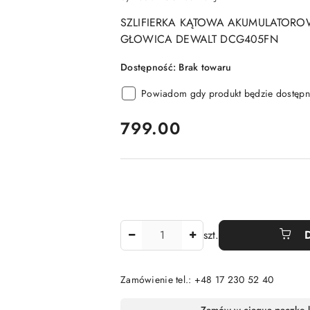
SZLIFIERKA KĄTOWA AKUMULATORO
GŁOWICA DEWALT DCG405FN
Dostępność:
Brak towaru
Powiadom gdy produkt będzie dostępn
cena:
799.00
Ilość
szt.
Zamówienie tel.: +48 17 230 52 40
Dostępność
Zamów w ciągu
a paczkę 