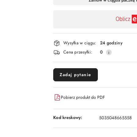
,
płatność
i
dostawa
Wysyłka w ciągu:
24 godziny
Cena przesyłki:
0
Zadaj pytanie
Pobierz produkt do PDF
Kod kreskowy:
5035048665558