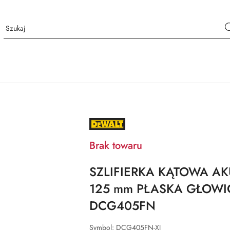
NAZWA
PRODUCENTA:
DEWALT
Brak towaru
SZLIFIERKA KĄTOWA A
125 mm PŁASKA GŁOWI
DCG405FN
Symbol:
DCG405FN-XJ