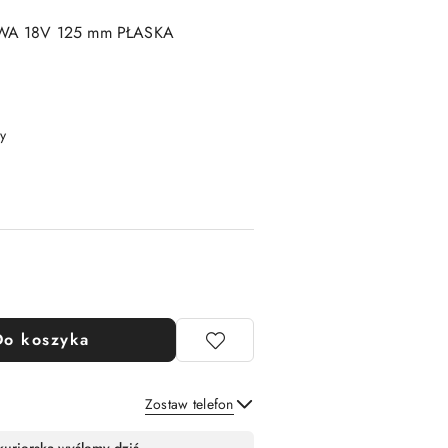
WA 18V 125 mm PŁASKA
y
Do koszyka
Zostaw telefon
Wyślij
kurierską wyślemy dziś