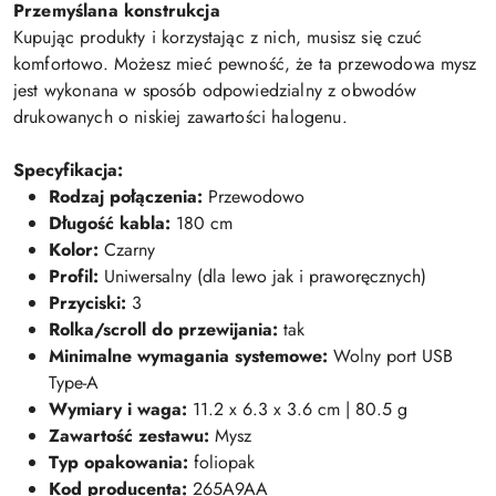
Przemyślana konstrukcja
Kupując produkty i korzystając z nich, musisz się czuć
komfortowo. Możesz mieć pewność, że ta przewodowa mysz
jest wykonana w sposób odpowiedzialny z obwodów
drukowanych o niskiej zawartości halogenu.
Specyfikacja:
Rodzaj połączenia:
Przewodowo
Długość kabla:
180 cm
Kolor:
Czarny
Profil:
Uniwersalny (dla lewo jak i praworęcznych)
Przyciski:
3
Rolka/scroll do przewijania:
tak
Minimalne wymagania systemowe:
Wolny port USB
Type-A
Wymiary i waga:
11.2 x 6.3 x 3.6 cm | 80.5 g
Zawartość zestawu:
Mysz
Typ opakowania:
foliopak
Kod producenta:
265A9AA