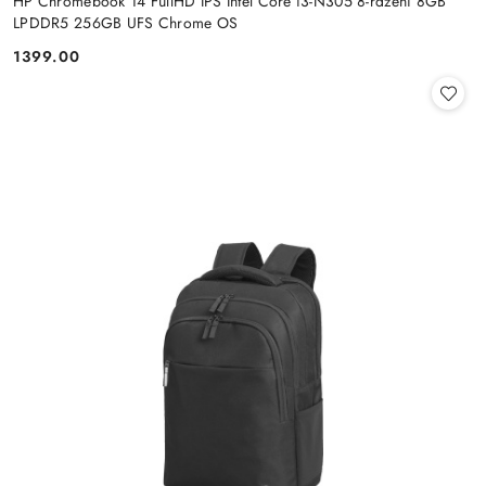
HP Chromebook 14 FullHD IPS Intel Core i3-N305 8-rdzeni 8GB
LPDDR5 256GB UFS Chrome OS
1399.00
Cena: