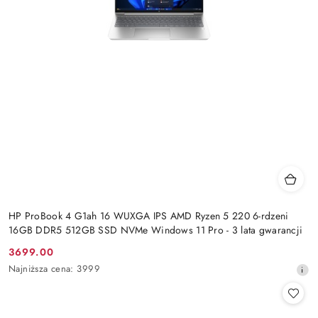
HP ProBook 4 G1ah 16 WUXGA IPS AMD Ryzen 5 220 6-rdzeni
16GB DDR5 512GB SSD NVMe Windows 11 Pro - 3 lata gwarancji
3699.00
Cena
Najniższa
Najniższa cena:
3999
promocyjna:
cena
z
30