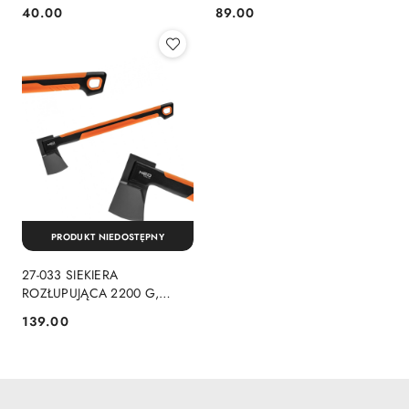
SZKLANEGO NEO TOOLS
SZKLANEGO NEO TOOLS
40.00
89.00
Cena:
Cena:
PRODUKT NIEDOSTĘPNY
27-033 SIEKIERA
ROZŁUPUJĄCA 2200 G,
OBUCH 1700 G, 28" NEO
139.00
Cena:
TOOLS