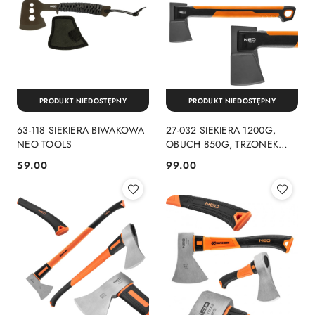
PRODUKT NIEDOSTĘPNY
PRODUKT NIEDOSTĘPNY
63-118 SIEKIERA BIWAKOWA
27-032 SIEKIERA 1200G,
NEO TOOLS
OBUCH 850G, TRZONEK
WŁÓKNO 23.5" NEO TOOLS
59.00
99.00
Cena:
Cena: