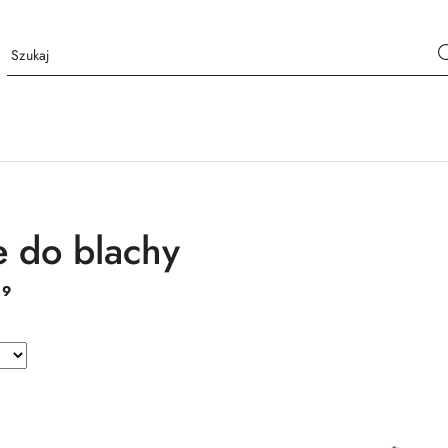
 do blachy
:
9