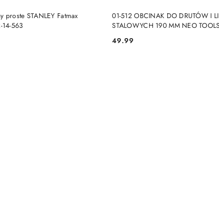
DUKT NIEDOSTĘPNY
PRODUKT NIEDOSTĘP
hy proste STANLEY Fatmax
01-512 OBCINAK DO DRUTÓW I L
-14-563
STALOWYCH 190 MM NEO TOOL
49.99
Cena: