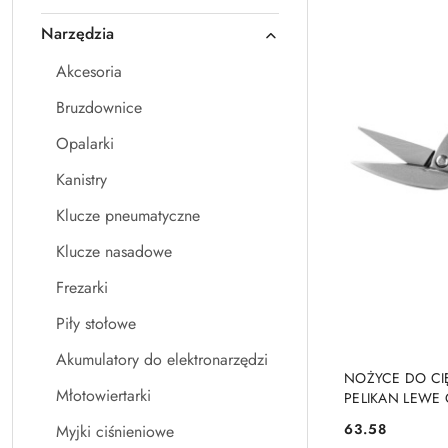
Narzędzia
Akcesoria
Bruzdownice
Opalarki
Kanistry
Klucze pneumatyczne
Klucze nasadowe
Frezarki
Piły stołowe
Akumulatory do elektronarzędzi
NOŻYCE DO CI
Młotowiertarki
PELIKAN LEW
DEKARSKIE NE
63.58
Myjki ciśnieniowe
Cena: