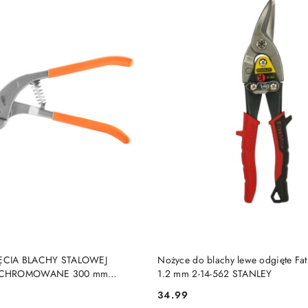
PRODUKT NIEDOSTĘP
DO KOSZYKA
ĘCIA BLACHY STALOWEJ
Nożyce do blachy lewe odgięte F
E CHROMOWANE 300 mm
1.2 mm 2-14-562 STANLEY
O TOOLS
34.99
Cena: