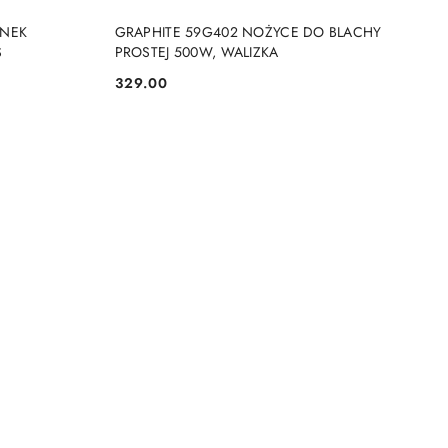
NY
PRODUKT NIEDOSTĘPNY
INEK
GRAPHITE 59G402 NOŻYCE DO BLACHY
S
PROSTEJ 500W, WALIZKA
329.00
Cena: