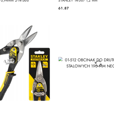
0,94mm 2-14-566
STANLEY 14-567 1,2 mm
61.87
Cena: