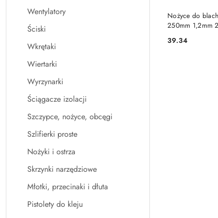
Wentylatory
PRO
Nożyce do blac
250mm 1,2mm 2
Ściski
39.34
Cena:
Wkrętaki
Wiertarki
Wyrzynarki
Ściągacze izolacji
Szczypce, nożyce, obcęgi
Szlifierki proste
Nożyki i ostrza
Skrzynki narzędziowe
Młotki, przecinaki i dłuta
Pistolety do kleju