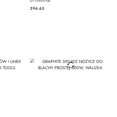
DT70620-QZ
296.63
Cena: