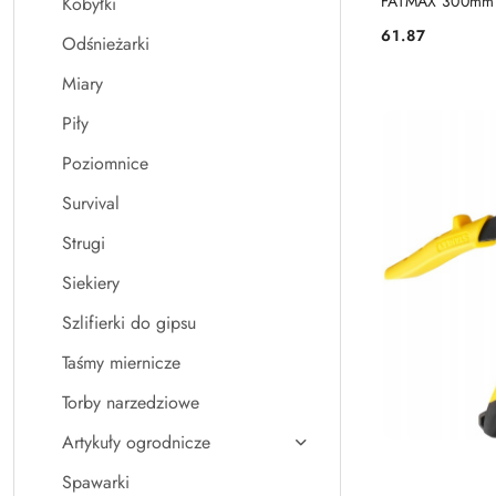
FATMAX 300mm 
Kobyłki
61.87
Odśnieżarki
Cena:
Miary
Piły
Poziomnice
Survival
Strugi
Siekiery
Szlifierki do gipsu
Taśmy miernicze
Torby narzedziowe
Artykuły ogrodnicze
Spawarki