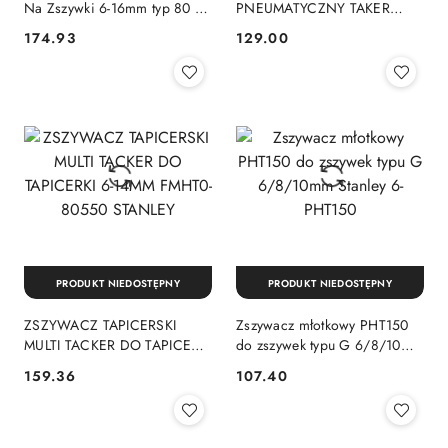
Na Zszywki 6-16mm typ 80 +
PNEUMATYCZNY TAKER
Okulary Ochronne NEO
ZSZYWKI 6-16mm ROZSTAW
174.93
129.00
Cena:
Cena:
12,7mm
PRODUKT NIEDOSTĘPNY
PRODUKT NIEDOSTĘPNY
ZSZYWACZ TAPICERSKI
Zszywacz młotkowy PHT150
MULTI TACKER DO TAPICERKI
do zszywek typu G 6/8/10mm
6-14MM FMHT0-80550
Stanley 6-PHT150
159.36
107.40
Cena:
Cena:
STANLEY