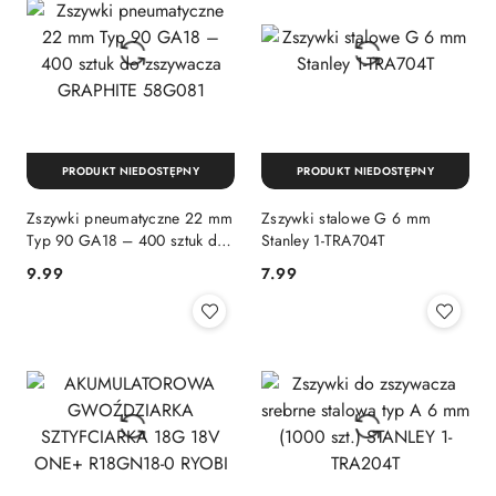
PRODUKT NIEDOSTĘPNY
PRODUKT NIEDOSTĘPNY
Zszywki pneumatyczne 22 mm
Zszywki stalowe G 6 mm
Typ 90 GA18 – 400 sztuk do
Stanley 1-TRA704T
zszywacza GRAPHITE
9.99
7.99
Cena:
Cena:
58G081