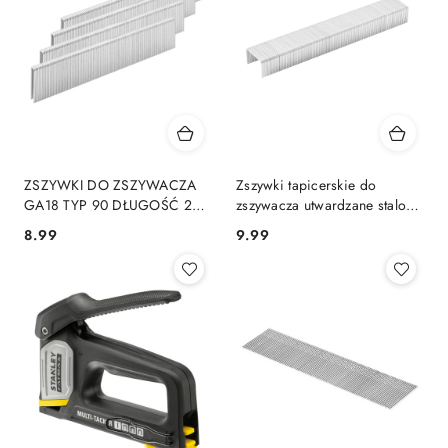
ZSZYWKI DO ZSZYWACZA
Zszywki tapicerskie do
GA18 TYP 90 DŁUGOŚĆ 28
zszywacza utwardzane stalowe
MM 400 SZTUK DOUŻYCIA Z
typ j 8 mm 2000 szt NEO
8.99
9.99
Cena:
Cena:
WIELOMA RODZAJAMI
TOOLS1 6-508
ZSZYWACZY GRAPHITE
56H753