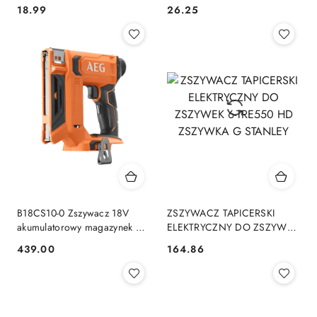
033
lutownicy NEO TOOLS 19-159
18.99
26.25
Cena:
Cena:
B18CS10-0 Zszywacz 18V
ZSZYWACZ TAPICERSKI
akumulatorowy magazynek n
ELEKTRYCZNY DO ZSZYWEK
88 zszywek AEG PowerTools
6-TRE550 HD ZSZYWKA G
439.00
164.86
Cena:
Cena:
STANLEY