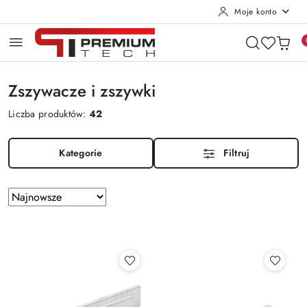
Moje konto
Przejdź do treści głównej
Przejdź do wyszukiwarki
Przejdź do moje konto
Przejdź do menu głównego
Przejdź do stopki
Zszywacze i zszywki
Liczba produktów:
42
Kategorie
Filtruj
Zastosowano
Sortuj
według
sortowanie:
Najnowsze.