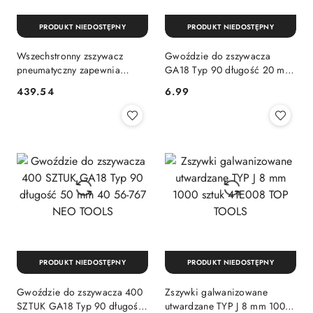
PRODUKT NIEDOSTĘPNY
PRODUKT NIEDOSTĘPNY
Wszechstronny zszywacz
Gwoździe do zszywacza
pneumatyczny zapewnia
GA18 Typ 90 długość 20 mm
mocne łączenia trwałość i
i szerokości 1,25 mm 400
439.54
6.99
Cena:
Cena:
precyzję w pracach
sztuk 56-760 NEO TOOLS
warsztatowych DeWalt
DPSB2IN1-XJ
PRODUKT NIEDOSTĘPNY
PRODUKT NIEDOSTĘPNY
Gwoździe do zszywacza 400
Zszywki galwanizowane
SZTUK GA18 Typ 90 długość
utwardzane TYP J 8 mm 1000