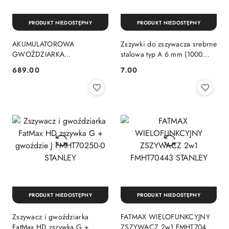
PRODUKT NIEDOSTĘPNY
PRODUKT NIEDOSTĘPNY
AKUMULATOROWA
Zszywki do zszywacza srebrne
GWOŹDZIARKA
stalowa typ A 6 mm (1000
SZTYFCIARKA 18G 18V
szt.) STANLEY 1-TRA204T
689.00
7.00
Cena:
Cena:
ONE+ R18GN18-0 RYOBI
PRODUKT NIEDOSTĘPNY
PRODUKT NIEDOSTĘPNY
Zszywacz i gwoździarka
FATMAX WIELOFUNKCYJNY
FatMax HD zszywka G +
ZSZYWACZ 2w1 FMHT70443