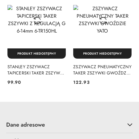
PRODUKT NIEDOSTĘPNY
PRODUKT NIEDOSTĘPNY
STANLEY ZSZYWACZ
ZSZYWACZ PNEUMATYCZNY
TAPICERSKI TAKER ZSZYWKI
TAKER ZSZYWKI GWOŹDZIE
Z REGULACJĄ G 6-14mm 6-
YATO
99.90
122.93
Cena:
Cena:
TR150HL
Dane adresowe