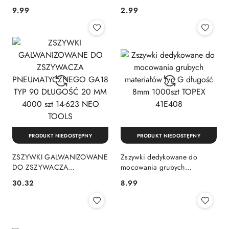
50 mm 40 56-767 NEO
sztuk 41E008 TOP TOOLS
9.99
2.99
Cena:
Cena:
TOOLS
PRODUKT NIEDOSTĘPNY
PRODUKT NIEDOSTĘPNY
ZSZYWKI GALWANIZOWANE
Zszywki dedykowane do
DO ZSZYWACZA
mocowania grubych
PNEUMATYCZNEGO GA18
materiałów typ G długość
30.32
8.99
Cena:
Cena:
TYP 90 DŁUGOŚĆ 20 MM
8mm 1000szt TOPEX 41E408
4000 szt 14-623 NEO TOOLS