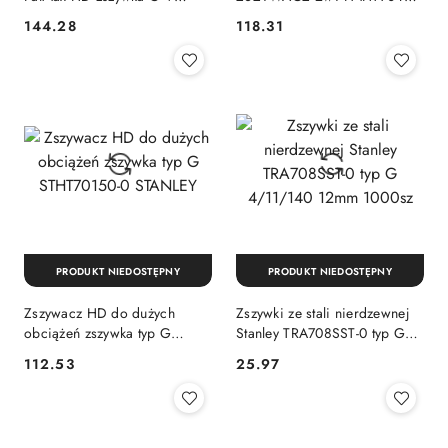
gwoździe J FMHT70250-0
STANLEY
144.28
118.31
Cena:
Cena:
STANLEY
PRODUKT NIEDOSTĘPNY
PRODUKT NIEDOSTĘPNY
Zszywacz HD do dużych
Zszywki ze stali nierdzewnej
obciążeń zszywka typ G
Stanley TRA708SST-0 typ G
STHT70150-0 STANLEY
4/11/140 12mm 1000sz
112.53
25.97
Cena:
Cena: