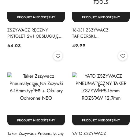
PRODUKT NIEDOSTĘPNY
PRODUKT NIEDOSTĘPNY
ZSZYWACZ RĘCZNY
16-031 ZSZYWACZ
PISTOLET 2w1 OBSŁUGUJĘ
TAPICERSKI
ZSZYWKI TYPU A ORAZ J
WIELOFUNKCYJNY 3W1, 4-14
64.03
49.99
Cena:
Cena:
STANLEY STHT70440
MM, STALOWY, ZSZYWKI G
,L, E NEO TOOLS
PRODUKT NIEDOSTĘPNY
PRODUKT NIEDOSTĘPNY
Taker Zszywacz Pneumatyczny
YATO ZSZYWACZ