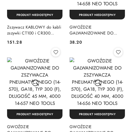
PRODUKT NIEDOSTĘPNY
PRODUKT NIEDOSTĘPNY
Zszywacz KABLOWY do kabli
GWOŹDZIE
zszywki CT100 i CR300
GALWANIZOWANE DO
FMHT70100-0 STANLEY
ZSZYWACZA
151.28
38.20
Cena:
Cena:
FatMax
PNEUMATYCZNEGO (14-
570), GA18, TYP 300 (F),
DŁUGOŚĆ 50 MM, 4000 14-
658 NEO TOOLS
PRODUKT NIEDOSTĘPNY
PRODUKT NIEDOSTĘPNY
GWOŹDZIE
GWOŹDZIE