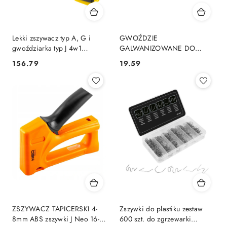
Lekki zszywacz typ A, G i
GWOŹDZIE
gwoździarka typ J 4w1
GALWANIZOWANE DO
FMHT70401-0 STANLEY
ZSZYWACZA
156.79
19.59
Cena:
Cena:
FatMax
PNEUMATYCZNEGO (14-
570), GA18, TYP 300 (F),
DŁUGOŚĆ 25 MM, 4000 14-
653 NEO TOOLS
ZSZYWACZ TAPICERSKI 4-
Zszywki do plastiku zestaw
8mm ABS zszywki J Neo 16-
600 szt. do zgrzewarki