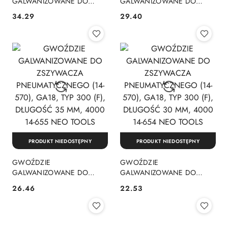
GALWANIZOWANE DO
GALWANIZOWANE DO
ZSZYWACZA
ZSZYWACZA
34.29
29.40
Cena:
Cena:
PNEUMATYCZNEGO (14-
PNEUMATYCZNEGO (14-
570), GA18, TYP 300 (F),
570), GA18, TYP 300 (F),
DŁUGOŚĆ 45 MM, 4000 14-
DŁUGOŚĆ 40 MM, 4000 14-
657 NEO TOOLS
656 NEO TOOLS
PRODUKT NIEDOSTĘPNY
PRODUKT NIEDOSTĘPNY
GWOŹDZIE
GWOŹDZIE
GALWANIZOWANE DO
GALWANIZOWANE DO
ZSZYWACZA
ZSZYWACZA
26.46
22.53
Cena:
Cena:
PNEUMATYCZNEGO (14-
PNEUMATYCZNEGO (14-
570), GA18, TYP 300 (F),
570), GA18, TYP 300 (F),
DŁUGOŚĆ 35 MM, 4000 14-
DŁUGOŚĆ 30 MM, 4000 14-
655 NEO TOOLS
654 NEO TOOLS