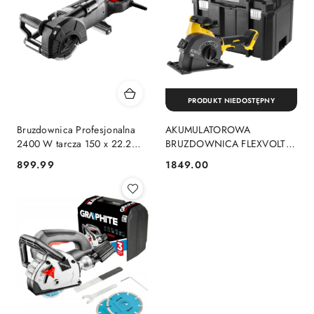
PRODUKT NIEDOSTĘPNY
Bruzdownica Profesjonalna
AKUMULATOROWA
2400 W tarcza 150 x 22.2
BRUZDOWNICA FLEXVOLT
mm walizka 59G371
54V WALIZKA DeWalt
899.99
1849.00
Cena:
Cena:
GRAPHITE
DCG200NT