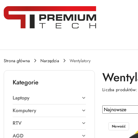
Przejdź do treści głównej
Przejdź do wyszukiwarki
Przejdź do moje konto
Przejdź do menu głównego
Przejdź do stopki
Strona główna
Narzędzia
Wentylatory
Wentyl
Kategorie
Liczba produktów
Laptopy
Zastosowano
Sortuj
Komputery
według
sortowanie:
RTV
Najnowsze.
Nowość
AGD