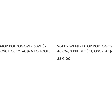
DUKT NIEDOSTĘPNY
PRODUKT NIEDOSTĘP
LATOR PODŁOGOWY 50W ŚR
90-002 WENTYLATOR PODŁOGOW
KOŚCI, OSCYLACJA NEO TOOLS
40 CM, 3 PRĘDKOŚCI, OSCYLACJA
STEROWANIA NEO TOOLS
359.00
Cena: