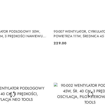
DUKT NIEDOSTĘPNY
PRODUKT NIEDOSTĘP
LATOR PODŁOGOWY 50W,
90-007 WENTYLATOR, CYRKULAT
CM, 3 PRĘDKOŚCI NAWIEWU
POWIETRZA 111W, ŚREDNICA 45 
PRĘDKOŚCI NAWIEWU, REGULA
229.00
Cena:
NEO TOOLS