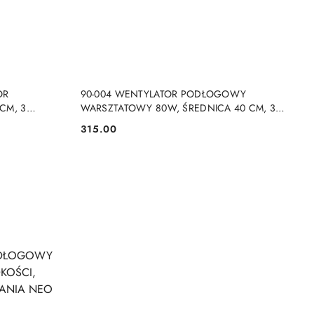
NY
PRODUKT NIEDOSTĘPNY
OR
90-004 WENTYLATOR PODŁOGOWY
CM, 3
WARSZTATOWY 80W, ŚREDNICA 40 CM, 3
CJA NAWIEWU
PRĘDKOŚCI, OSCYLACJA, PILOT STEROWANIA
315.00
Cena:
NEO TOOLS