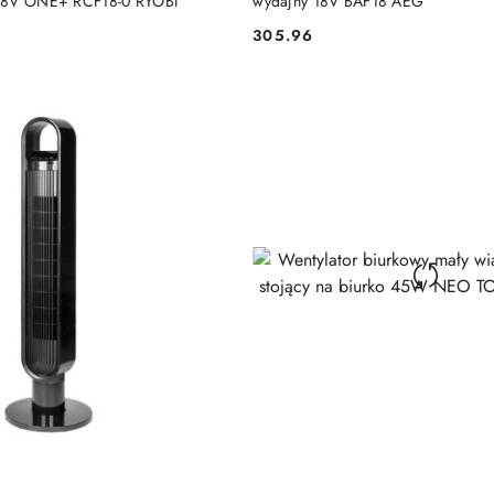
18V ONE+ RCF18-0 RYOBI
wydajny 18V BAF18 AEG
305.96
Cena: