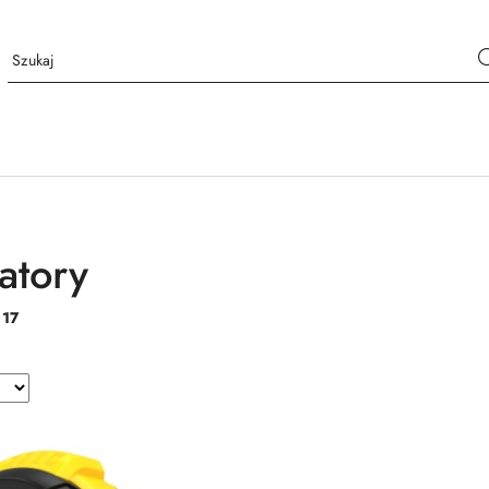
atory
:
17