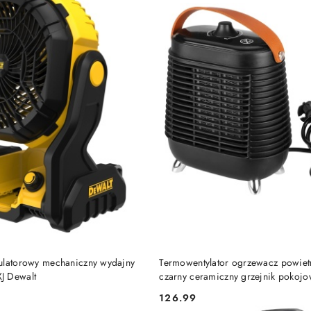
DO KOSZYKA
DO KOSZYKA
ulatorowy mechaniczny wydajny
Termowentylator ogrzewacz powiet
J Dewalt
czarny ceramiczny grzejnik pokoj
NEO TOOLS 90-157
126.99
Cena: