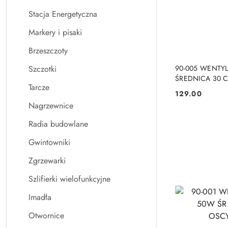
Stacja Energetyczna
Markery i pisaki
Brzeszczoty
PRO
90-005 WENTY
Szczotki
ŚREDNICA 30 
Tarcze
NEO TOOLS
129.00
Cena:
Nagrzewnice
Radia budowlane
Gwintowniki
Zgrzewarki
Szlifierki wielofunkcyjne
Imadła
Otwornice