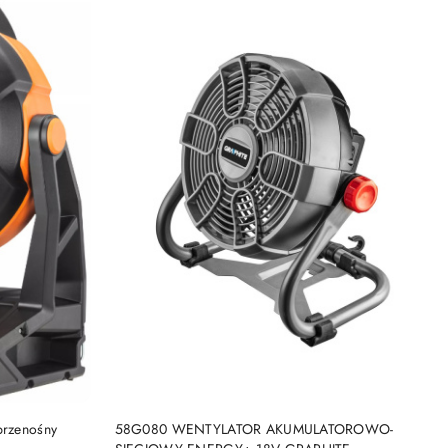
DO KOSZYKA
przenośny
58G080 WENTYLATOR AKUMULATOROWO-