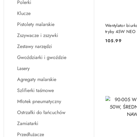
Polerki
Klucze
PRO
Pistolety malarskie
Wentylator biurk
tryby 45W NEO 
Zszywacze i zszywki
105.99
Cena:
Zestawy narzędzi
Gwoździarki i gwoździe
Lasery
Agregaty malarskie
Szlifierki taśmowe
Młotek pneumatyczny
Ostrzałki do łańcuchów
Zamiatarki
Przedłużacze