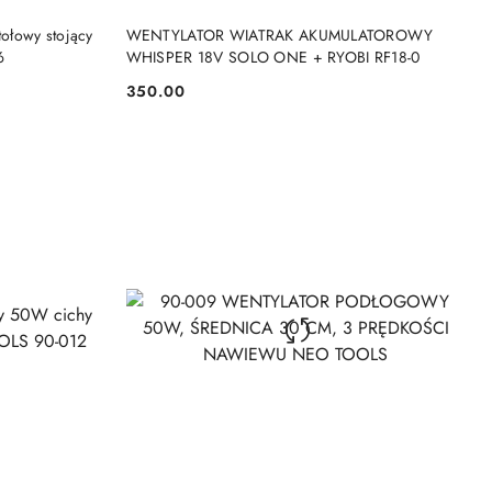
NY
PRODUKT NIEDOSTĘPNY
tołowy stojący
WENTYLATOR WIATRAK AKUMULATOROWY
6
WHISPER 18V SOLO ONE + RYOBI RF18-0
350.00
Cena: