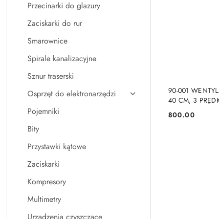
Przecinarki do glazury
Zaciskarki do rur
Smarownice
Spirale kanalizacyjne
Sznur traserski
PRO
90-001 WENTY
Osprzęt do elektronarzędzi
40 CM, 3 PRĘD
Pojemniki
800.00
Cena:
Bity
Przystawki kątowe
Zaciskarki
Kompresory
Multimetry
Urządzenia czyszczące