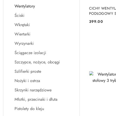
Wentylatory
PRO
CICHY WENTYL
PODŁOGOWY S
Ściski
TIMER 90-017 
399.00
Cena:
Wkrętaki
Wiertarki
Wyrzynarki
Ściągacze izolacji
Szczypce, nożyce, obcęgi
Szlifierki proste
Nożyki i ostrza
Skrzynki narzędziowe
Młotki, przecinaki i dłuta
Pistolety do kleju