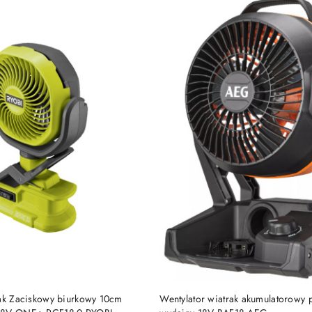
DO KOSZYKA
DO KOSZYKA
rak Zaciskowy biurkowy 10cm
Wentylator wiatrak akumulatorowy 