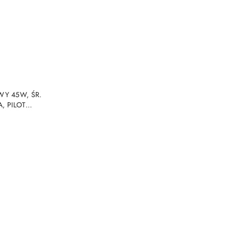
NY
Y 45W, ŚR.
, PILOT