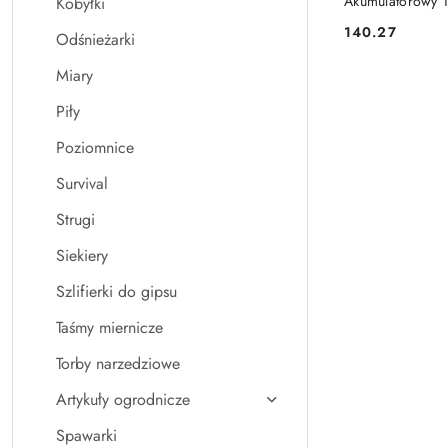
Akumulatorowy 
Kobyłki
140.27
Odśnieżarki
Cena:
Miary
Piły
Poziomnice
Survival
Strugi
Siekiery
Szlifierki do gipsu
Taśmy miernicze
Torby narzedziowe
Artykuły ogrodnicze
Spawarki