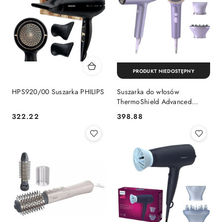
PRODUKT NIEDOSTĘPNY
HPS920/00 Suszarka PHILIPS
Suszarka do włosów
ThermoShield Advanced
jonizacja 1800W Philips
322.22
398.88
Cena:
Cena:
BHD720/10