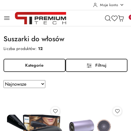
Moje konto
Przejdź do treści głównej
Przejdź do wyszukiwarki
Przejdź do moje konto
Przejdź do menu głównego
Przejdź do stopki
Suszarki do włosów
Liczba produktów:
12
Kategorie
Filtruj
Zastosowano
Sortuj
według
sortowanie:
Najnowsze.