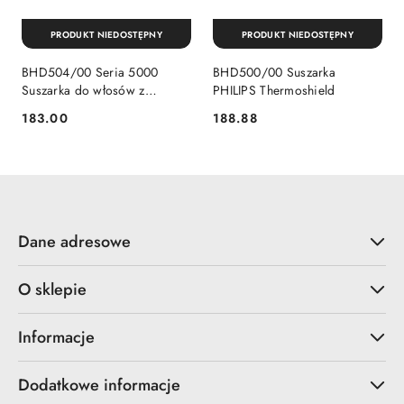
PRODUKT NIEDOSTĘPNY
PRODUKT NIEDOSTĘPNY
BHD504/00 Seria 5000
BHD500/00 Suszarka
Suszarka do włosów z
PHILIPS Thermoshield
technologią ThermoShield
183.00
188.88
Cena:
Cena:
Philips
Dane adresowe
O sklepie
Informacje
Dodatkowe informacje