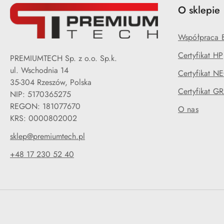
O sklepie
Współpraca 
Certyfikat HP
PREMIUMTECH Sp. z o.o. Sp.k.
ul. Wschodnia 14
Certyfikat N
35-304 Rzeszów, Polska
Certyfikat G
NIP: 5170365275
REGON: 181077670
O nas
KRS: 0000802002
sklep@premiumtech.pl
+48 17 230 52 40