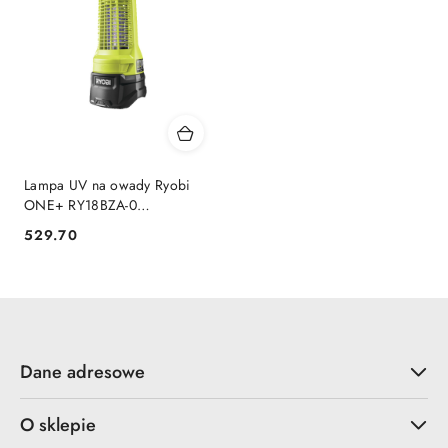
Lampa UV na owady Ryobi
ONE+ RY18BZA-0
Owadobójcza Akumulatorowa
529.70
Cena:
RY18BZA-0
Dane adresowe
O sklepie