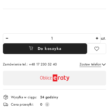
Ilość
szt.
Do koszyka
Zamówienie tel.: +48 17 230 52 40
Zostaw telefon
Dostępność
,
Wyślij
płatność
i
Wysyłka w ciągu:
24 godziny
dostawa
Cena przesyłki:
0