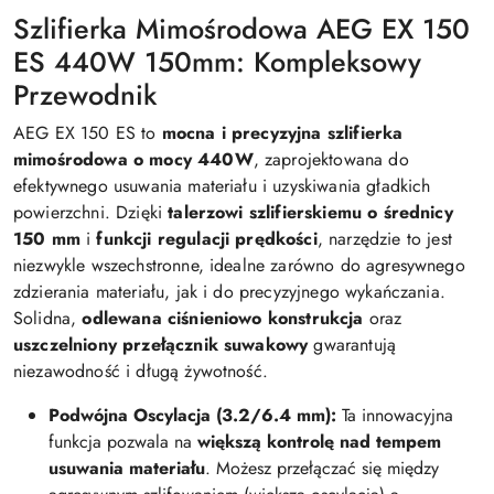
Szlifierka Mimośrodowa AEG EX 150
ES 440W 150mm: Kompleksowy
Przewodnik
AEG EX 150 ES to
mocna i precyzyjna szlifierka
mimośrodowa o mocy 440W
, zaprojektowana do
efektywnego usuwania materiału i uzyskiwania gładkich
powierzchni. Dzięki
talerzowi szlifierskiemu o średnicy
150 mm
i
funkcji regulacji prędkości
, narzędzie to jest
niezwykle wszechstronne, idealne zarówno do agresywnego
zdzierania materiału, jak i do precyzyjnego wykańczania.
Solidna,
odlewana ciśnieniowo konstrukcja
oraz
uszczelniony przełącznik suwakowy
gwarantują
niezawodność i długą żywotność.
Podwójna Oscylacja (3.2/6.4 mm):
Ta innowacyjna
funkcja pozwala na
większą kontrolę nad tempem
usuwania materiału
. Możesz przełączać się między