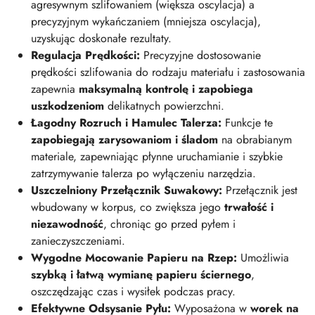
agresywnym szlifowaniem (większa oscylacja) a
precyzyjnym wykańczaniem (mniejsza oscylacja),
uzyskując doskonałe rezultaty.
Regulacja Prędkości:
Precyzyjne dostosowanie
prędkości szlifowania do rodzaju materiału i zastosowania
zapewnia
maksymalną kontrolę i zapobiega
uszkodzeniom
delikatnych powierzchni.
Łagodny Rozruch i Hamulec Talerza:
Funkcje te
zapobiegają zarysowaniom i śladom
na obrabianym
materiale, zapewniając płynne uruchamianie i szybkie
zatrzymywanie talerza po wyłączeniu narzędzia.
Uszczelniony Przełącznik Suwakowy:
Przełącznik jest
wbudowany w korpus, co zwiększa jego
trwałość i
niezawodność
, chroniąc go przed pyłem i
zanieczyszczeniami.
Wygodne Mocowanie Papieru na Rzep:
Umożliwia
szybką i łatwą wymianę papieru ściernego
,
oszczędzając czas i wysiłek podczas pracy.
Efektywne Odsysanie Pyłu:
Wyposażona w
worek na