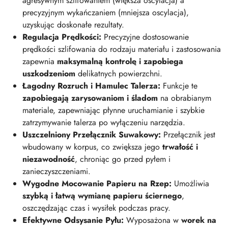
agresywnym szlifowaniem (większa oscylacja) a
precyzyjnym wykańczaniem (mniejsza oscylacja),
uzyskując doskonałe rezultaty.
Regulacja Prędkości:
Precyzyjne dostosowanie
prędkości szlifowania do rodzaju materiału i zastosowania
zapewnia
maksymalną kontrolę i zapobiega
uszkodzeniom
delikatnych powierzchni.
Łagodny Rozruch i Hamulec Talerza:
Funkcje te
zapobiegają zarysowaniom i śladom
na obrabianym
materiale, zapewniając płynne uruchamianie i szybkie
zatrzymywanie talerza po wyłączeniu narzędzia.
Uszczelniony Przełącznik Suwakowy:
Przełącznik jest
wbudowany w korpus, co zwiększa jego
trwałość i
niezawodność
, chroniąc go przed pyłem i
zanieczyszczeniami.
Wygodne Mocowanie Papieru na Rzep:
Umożliwia
szybką i łatwą wymianę papieru ściernego
,
oszczędzając czas i wysiłek podczas pracy.
Efektywne Odsysanie Pyłu:
Wyposażona w
worek na