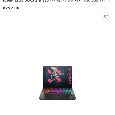
rdzeni 32GB DDR5 2TB SSD NVMe NVIDIA RTX 4050 6GB W11
+klaw. i mysz
8999.00
Cena: