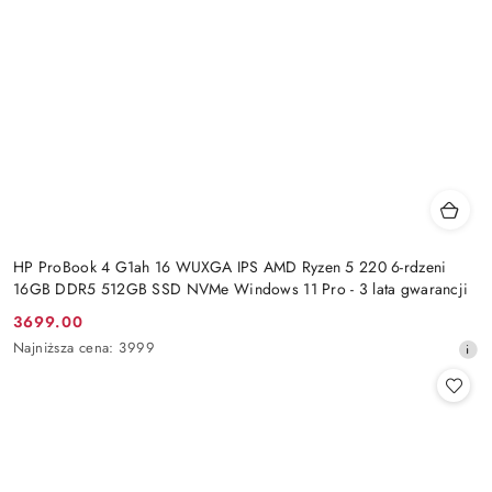
HP ProBook 4 G1ah 16 WUXGA IPS AMD Ryzen 5 220 6-rdzeni
16GB DDR5 512GB SSD NVMe Windows 11 Pro - 3 lata gwarancji
3699.00
Cena
Najniższa
Najniższa cena:
3999
promocyjna:
cena
z
30
dni
przed
obniżką