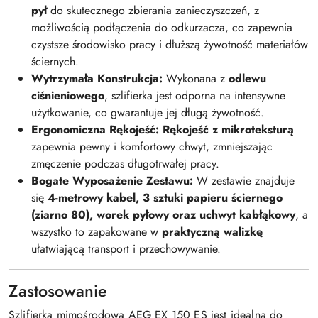
pył
do skutecznego zbierania zanieczyszczeń, z
możliwością podłączenia do odkurzacza, co zapewnia
czystsze środowisko pracy i dłuższą żywotność materiałów
ściernych.
Wytrzymała Konstrukcja:
Wykonana z
odlewu
ciśnieniowego
, szlifierka jest odporna na intensywne
użytkowanie, co gwarantuje jej długą żywotność.
Ergonomiczna Rękojeść:
Rękojeść z mikroteksturą
zapewnia pewny i komfortowy chwyt, zmniejszając
zmęczenie podczas długotrwałej pracy.
Bogate Wyposażenie Zestawu:
W zestawie znajduje
się
4-metrowy kabel, 3 sztuki papieru ściernego
(ziarno 80), worek pyłowy oraz uchwyt kabłąkowy
, a
wszystko to zapakowane w
praktyczną walizkę
ułatwiającą transport i przechowywanie.
Zastosowanie
Szlifierka mimośrodowa AEG EX 150 ES jest idealna do