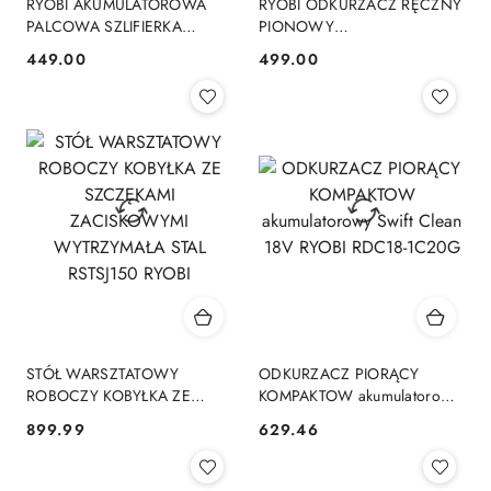
RYOBI AKUMULATOROWA
RYOBI ODKURZACZ RĘCZNY
PALCOWA SZLIFIERKA
PIONOWY
TAŚMOWA PILNIK
BEZPRZEWODOWY
449.00
499.00
Cena:
Cena:
TAŚMOWY R18PF-0 ONE+
AKUMULATOROWY 18V
RSVS18-0
STÓŁ WARSZTATOWY
ODKURZACZ PIORĄCY
ROBOCZY KOBYŁKA ZE
KOMPAKTOW akumulatorowy
SZCZĘKAMI ZACISKOWYMI
Swift Clean 18V RYOBI
899.99
629.46
Cena:
Cena:
WYTRZYMAŁA STAL
RDC18-1C20G
RSTSJ150 RYOBI