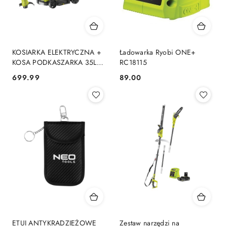
KOSIARKA ELEKTRYCZNA +
Ładowarka Ryobi ONE+
KOSA PODKASZARKA 35L
RC18115
1300W 31CM
699.99
89.00
Cena:
Cena:
RLM3313ALT2925 RYOBI
ETUI ANTYKRADZIEŻOWE
Zestaw narzędzi na