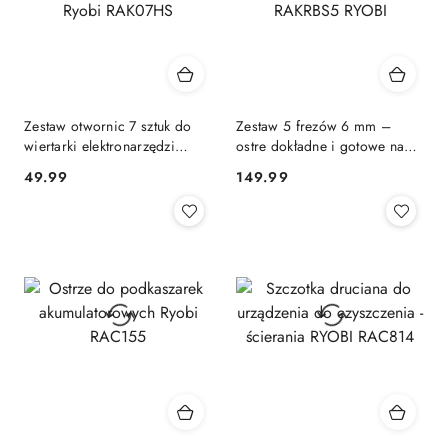
Zestaw otwornic 7 sztuk do
Zestaw 5 frezów 6 mm –
wiertarki elektronarzędzi
ostre dokładne i gotowe na
uniwersalne do wiertarki
wyzwania precyzyjne
49.99
149.99
Cena:
Cena:
Ryobi RAK07HS
RAKRBS5 RYOBI