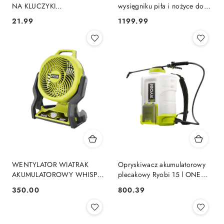
NA KLUCZYKI
wysięgniku piła i nożyce do
SAMOCHODOWE KARTY
żywopłotu 18V ładowarka
21.99
1199.99
Cena:
Cena:
KEYLESS KLATKA FARADAYA
akumulator RPP1820PT1845-
11-476 NEO TOOLS
120 RYOBI
WENTYLATOR WIATRAK
Opryskiwacz akumulatorowy
AKUMULATOROWY WHISPER
plecakowy Ryobi 15 l ONE+
18V SOLO ONE + RYOBI
18V RYOBI RY18BPSB-0
350.00
800.39
Cena:
Cena:
RF18-0