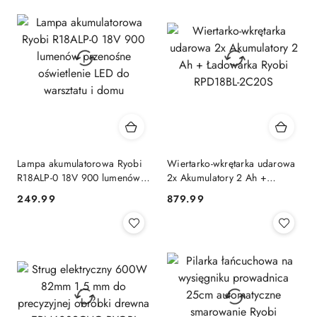
Lampa akumulatorowa Ryobi
Wiertarko-wkrętarka udarowa
R18ALP-0 18V 900 lumenów
2x Akumulatory 2 Ah +
przenośne oświetlenie LED do
Ładowarka Ryobi RPD18BL-
249.99
879.99
Cena:
Cena:
warsztatu i domu
2C20S