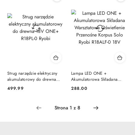
Strug narzędzie elektryczny
Lampa LED ONE +
akumulatorowy do drewna
Akumulatorowa Składana
18V ONE+ R18PL-0 Ryobi
Warsztatowa Oświetlenie
499.99
288.00
Cena:
Cena:
Przenośne Korpus Solo Ryobi
R18ALF-0 18V