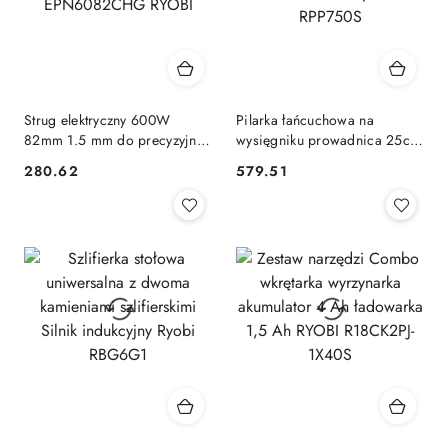
Strug elektryczny 600W
Pilarka łańcuchowa na
82mm 1.5 mm do precyzyjnej
wysięgniku prowadnica 25cm
obróbki drewna
automatyczne smarowanie
280.62
579.51
Cena:
Cena:
EPN6082CHG RYOBI
Ryobi RPP750S