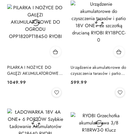
PILARKA I NOŻYCE DO
Urządzenie akumulatorowe do
GAŁĘZI AKUMULATOROWE
czyszczenia tarasów i patio
DO OGRODU
18V ONE+ ze szczotką
1049.99
599.99
Cena:
Cena:
OPP1820PT1845-0 RYOBI
drucianą RYOBI RY18PCC-0