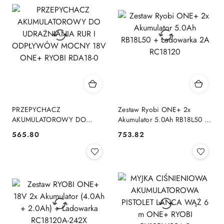
PRZEPYCHACZ
Zestaw Ryobi ONE+ 2x
AKUMULATOROWY DO
Akumulator 5.0Ah RB18L50 +
UDRAŻNIANIA RUR I
Ładowarka 2A RC18120
565.80
753.82
Cena:
Cena:
ODPŁYWÓW MOCNY 18V
ONE+ RYOBI RDA18-0