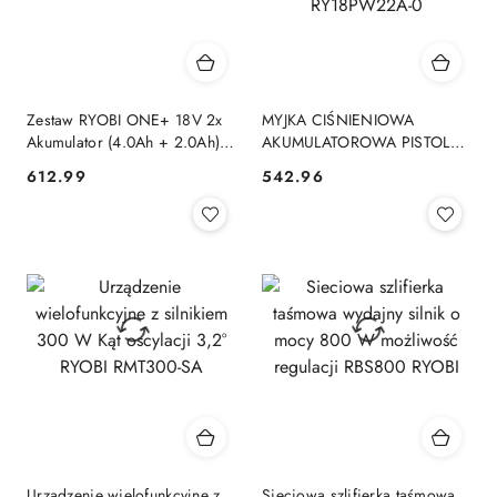
Zestaw RYOBI ONE+ 18V 2x
MYJKA CIŚNIENIOWA
Akumulator (4.0Ah + 2.0Ah) +
AKUMULATOROWA PISTOLET
Ładowarka RC18120A-242X
LANCA WĄŻ 6 m ONE+
612.99
542.96
Cena:
Cena:
RYOBI RY18PW22A-0
Urządzenie wielofunkcyjne z
Sieciowa szlifierka taśmowa