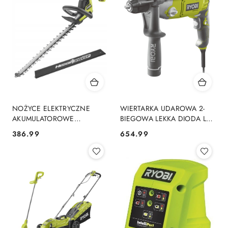
NOŻYCE ELEKTRYCZNE
WIERTARKA UDAROWA 2-
AKUMULATOROWE
BIEGOWA LEKKA DIODA LED
ŻYWOPŁOTU PIŁA
GRIPZONE RPD1010-K RYOBI
386.99
654.99
Cena:
Cena:
HEDGESWEEP RYOBI
RY18HT50A