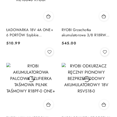
ŁADOWARKA 18V 4A ONE+
RYOBI Grzechotka
6 PORTÓW Szybkie
akumulatorowa 3/8 R18RW3-
Ładowanie Akumulatorów
0 Klucz
510.99
545.00
Cena:
Cena:
RC18640 RYOBI