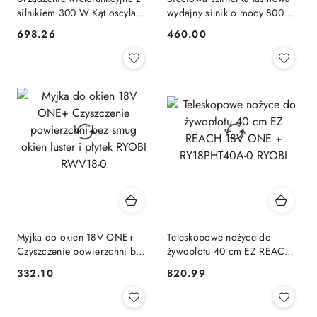
silnikiem 300 W Kąt oscylacji
wydajny silnik o mocy 800 W
3,2° RYOBI RMT300-SA
możliwość regulacji RBS800
698.26
460.00
Cena:
Cena:
RYOBI
Myjka do okien 18V ONE+
Teleskopowe nożyce do
Czyszczenie powierzchni bez
żywopłotu 40 cm EZ REACH
smug okien luster i płytek
18V ONE + RY18PHT40A-0
332.10
820.99
Cena:
Cena:
RYOBI RWV18-0
RYOBI