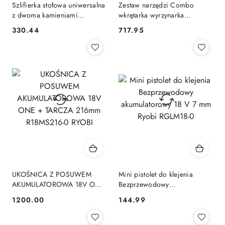
Szlifierka stołowa uniwersalna
Zestaw narzędzi Combo
z dwoma kamieniami
wkrętarka wyrzynarka
szlifierskimi Silnik indukcyjny
akumulator 4 Ah ładowarka
330.44
717.95
Cena:
Cena:
Ryobi RBG6G1
1,5 Ah RYOBI R18CK2PJ-
1X40S
UKOŚNICA Z POSUWEM
Mini pistolet do klejenia
AKUMULATOROWA 18V ONE
Bezprzewodowy
+ TARCZA 216mm R18MS216-
akumulatorowy 18 V 7 mm
1200.00
144.99
Cena:
Cena:
0 RYOBI
Ryobi RGLM18-0