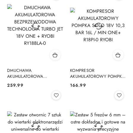
DMUCHAWA
KOMPRESOR
AKUMULATOROWA
AKUMULATOROWY POMPKA
BEZPRZEWODOWA
SOLO 18V 10,3 BAR 16L /
259.99
166.99
Cena:
Cena:
TECHNOLOGIA TURBO JET
MIN ONE+ R18PI-0 RYOBI
18V ONE + RYOBI RY18BLA-0