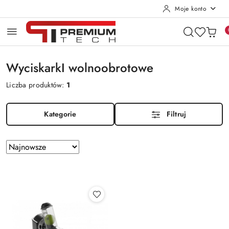
Moje konto
Przejdź do treści głównej
Przejdź do wyszukiwarki
Przejdź do moje konto
Przejdź do menu głównego
Przejdź do stopki
WyciskarkI wolnoobrotowe
Liczba produktów:
1
Kategorie
Filtruj
Zastosowano
Sortuj
według
sortowanie:
Najnowsze.