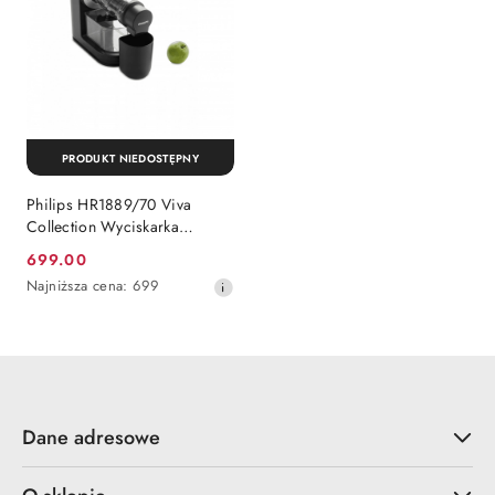
PRODUKT NIEDOSTĘPNY
Philips HR1889/70 Viva
Collection Wyciskarka
wolnoobrotowa
699.00
Cena
Najniższa
Najniższa cena:
699
promocyjna:
cena
z
30
dni
przed
obniżką
Dane adresowe