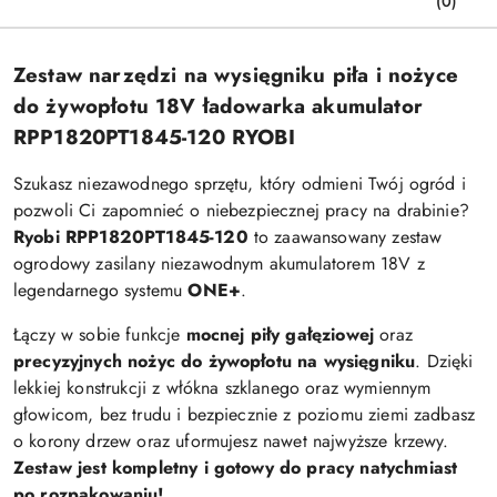
(0)
Zestaw narzędzi na wysięgniku piła i nożyce
do żywopłotu 18V ładowarka akumulator
RPP1820PT1845-120 RYOBI
Szukasz niezawodnego sprzętu, który odmieni Twój ogród i
pozwoli Ci zapomnieć o niebezpiecznej pracy na drabinie?
Ryobi RPP1820PT1845-120
to zaawansowany zestaw
ogrodowy zasilany niezawodnym akumulatorem 18V z
legendarnego systemu
ONE+
.
Łączy w sobie funkcje
mocnej piły gałęziowej
oraz
precyzyjnych nożyc do żywopłotu na wysięgniku
. Dzięki
lekkiej konstrukcji z włókna szklanego oraz wymiennym
głowicom, bez trudu i bezpiecznie z poziomu ziemi zadbasz
o korony drzew oraz uformujesz nawet najwyższe krzewy.
Zestaw jest kompletny i gotowy do pracy natychmiast
po rozpakowaniu!