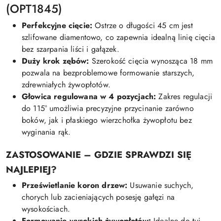
(OPT1845)
Perfekcyjne cięcie:
Ostrze o długości 45 cm jest
szlifowane diamentowo, co zapewnia idealną linię cięcia
bez szarpania liści i gałązek.
Duży krok zębów:
Szerokość cięcia wynosząca 18 mm
pozwala na bezproblemowe formowanie starszych,
zdrewniałych żywopłotów.
Głowica regulowana w 4 pozycjach:
Zakres regulacji
do 115° umożliwia precyzyjne przycinanie zarówno
boków, jak i płaskiego wierzchołka żywopłotu bez
wyginania rąk.
ZASTOSOWANIE – GDZIE SPRAWDZI SIĘ
NAJLEPIEJ?
Prześwietlanie koron drzew:
Usuwanie suchych,
chorych lub zacieniających posesję gałęzi na
wysokościach.
Formowanie wysokich żywopłotów:
Idealne do tui,