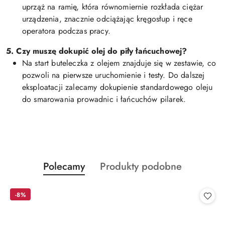
uprząż na ramię, która równomiernie rozkłada ciężar
urządzenia, znacznie odciążając kręgosłup i ręce
operatora podczas pracy.
5. Czy muszę dokupić olej do piły łańcuchowej?
Na start buteleczka z olejem znajduje się w zestawie, co
pozwoli na pierwsze uruchomienie i testy. Do dalszej
eksploatacji zalecamy dokupienie standardowego oleju
do smarowania prowadnic i łańcuchów pilarek.
Produkty
Produkty
Polecamy
Produkty podobne
Pomiń karuzelę produktów
o
o
statusie:
statusie:
-8%