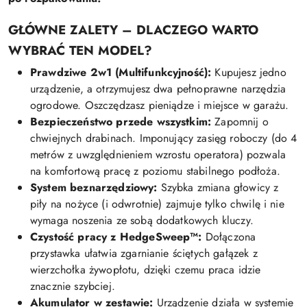
GŁÓWNE ZALETY – DLACZEGO WARTO
WYBRAĆ TEN MODEL?
Prawdziwe 2w1 (Multifunkcyjność):
Kupujesz jedno
urządzenie, a otrzymujesz dwa pełnoprawne narzędzia
ogrodowe. Oszczędzasz pieniądze i miejsce w garażu.
Bezpieczeństwo przede wszystkim:
Zapomnij o
chwiejnych drabinach. Imponujący zasięg roboczy (do 4
metrów z uwzględnieniem wzrostu operatora) pozwala
na komfortową pracę z poziomu stabilnego podłoża.
System beznarzędziowy:
Szybka zmiana głowicy z
piły na nożyce (i odwrotnie) zajmuje tylko chwilę i nie
wymaga noszenia ze sobą dodatkowych kluczy.
Czystość pracy z HedgeSweep™:
Dołączona
przystawka ułatwia zgarnianie ściętych gałązek z
wierzchołka żywopłotu, dzięki czemu praca idzie
znacznie szybciej.
Akumulator w zestawie:
Urządzenie działa w systemie