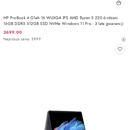
HP ProBook 4 G1ah 16 WUXGA IPS AMD Ryzen 5 220 6-rdzeni
16GB DDR5 512GB SSD NVMe Windows 11 Pro - 3 lata gwarancji
3699.00
Cena
Najniższa
Najniższa cena:
3999
promocyjna:
cena
z
30
dni
przed
obniżką