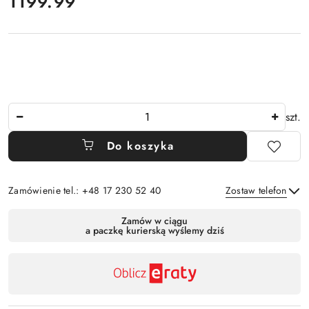
cena:
1199.99
Ilość
szt.
Do koszyka
Zamówienie tel.: +48 17 230 52 40
Zostaw telefon
Dostępność
Zamów w ciągu
a paczkę kurierską wyślemy dziś
,
Wyślij
płatność
i
dostawa