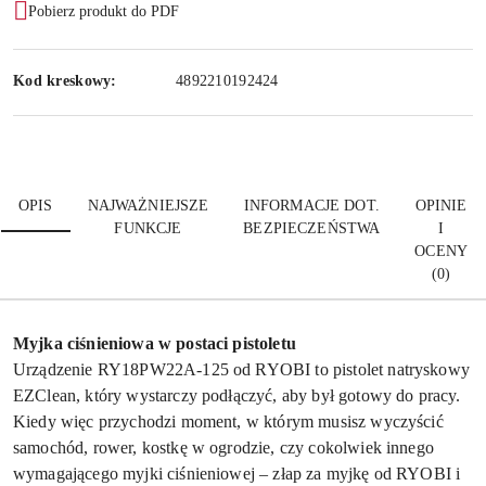
Pobierz produkt do PDF
Kod kreskowy:
4892210192424
OPIS
NAJWAŻNIEJSZE
INFORMACJE DOT.
OPINIE
FUNKCJE
BEZPIECZEŃSTWA
I
OCENY
(0)
Myjka ciśnieniowa w postaci pistoletu
Urządzenie RY18PW22A-125 od RYOBI to pistolet natryskowy
EZClean, który wystarczy podłączyć, aby był gotowy do pracy.
Kiedy więc przychodzi moment, w którym musisz wyczyścić
samochód, rower, kostkę w ogrodzie, czy cokolwiek innego
wymagającego myjki ciśnieniowej – złap za myjkę od RYOBI i