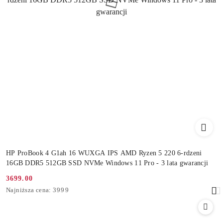
HP ProBook 4 G1ah 16 WUXGA IPS AMD Ryzen 5 220 6-rdzeni
16GB DDR5 512GB SSD NVMe Windows 11 Pro - 3 lata gwarancji
3699.00
Cena
Najniższa
Najniższa cena:
3999
promocyjna:
cena
z
30