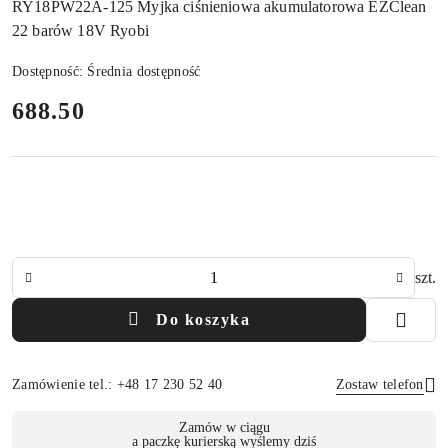
RY18PW22A-125 Myjka ciśnieniowa akumulatorowa EZClean
22 barów 18V Ryobi
Dostępność:
Średnia dostępność
cena:
688.50
Ilość
szt.
Do koszyka
Zamówienie tel.: +48 17 230 52 40
Zostaw telefon
Dostępność
Zamów w ciągu
a paczkę kurierską wyślemy dziś