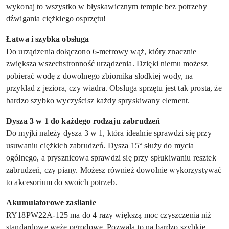
wykonaj to wszystko w błyskawicznym tempie bez potrzeby
dźwigania ciężkiego osprzętu!
Łatwa i szybka obsługa
Do urządzenia dołączono 6-metrowy wąż, który znacznie
zwiększa wszechstronność urządzenia. Dzięki niemu możesz
pobierać wodę z dowolnego zbiornika słodkiej wody, na
przykład z jeziora, czy wiadra. Obsługa sprzętu jest tak prosta, że
bardzo szybko wyczyścisz każdy spryskiwany element.
Dysza 3 w 1 do każdego rodzaju zabrudzeń
Do myjki należy dysza 3 w 1, która idealnie sprawdzi się przy
usuwaniu ciężkich zabrudzeń. Dysza 15° służy do mycia
ogólnego, a prysznicowa sprawdzi się przy spłukiwaniu resztek
zabrudzeń, czy piany. Możesz również dowolnie wykorzystywać
to akcesorium do swoich potrzeb.
Akumulatorowe zasilanie
RY18PW22A-125 ma do 4 razy większą moc czyszczenia niż
standardowe węże ogrodowe. Pozwala to na bardzo szybkie