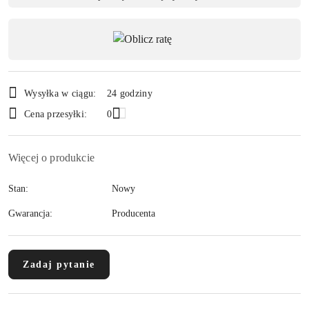
,
Wyślij
płatność
i
dostawa
Wysyłka w ciągu:
24 godziny
Cena przesyłki:
0
Więcej o produkcie
Stan:
Nowy
Gwarancja:
Producenta
Zadaj pytanie