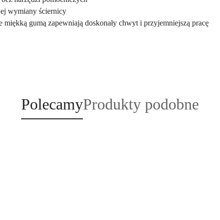
wej wymiany ściernicy
te miękką gumą zapewniają doskonały chwyt i przyjemniejszą pracę
Produkty
Produkty
Polecamy
Produkty podobne
o
o
statusie:
statusie: