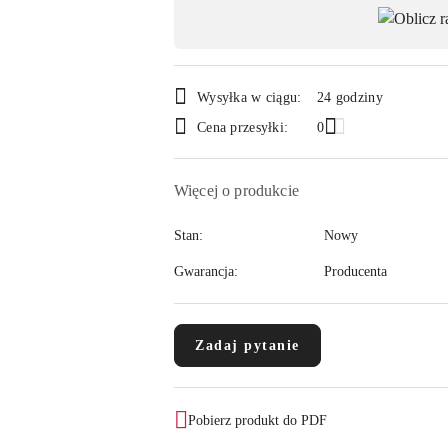
płatność
i
dostawa
Wysyłka w ciągu:
24 godziny
Cena przesyłki:
0
Więcej o produkcie
Stan:
Nowy
Gwarancja:
Producenta
Zadaj pytanie
Pobierz produkt do PDF