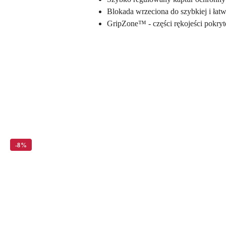
Blokada wrzeciona do szybkiej i łat
GripZone™ - części rękojeści pokry
Pomiń karuzelę produktów
-8%