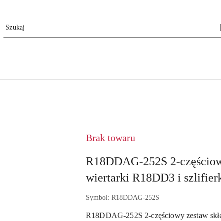
NAZWA
PRODUCENTA:
RYOBI
Brak towaru
R18DDAG-252S 2-częściowy 
wiertarki R18DD3 i szlifie
Symbol:
R18DDAG-252S
R18DDAG-252S 2-częściowy zestaw skład