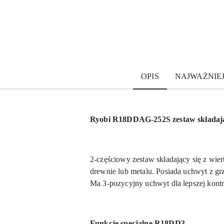
OPIS
NAJWAŻNIE
Ryobi R18DDAG-252S zestaw składając
2-częściowy zestaw składający się z wier
drewnie lub metalu. Posiada uchwyt z grz
Ma 3-pozycyjny uchwyt dla lepszej kontrol
Funkcje specjalne R18DD3