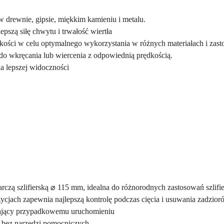
w drewnie, gipsie, miękkim kamieniu i metalu.
pszą siłę chwytu i trwałość wiertła
dkości w celu optymalnego wykorzystania w różnych materiałach i zas
o wkręcania lub wiercenia z odpowiednią prędkością.
a lepszej widoczności
rczą szlifierską
⌀
115 mm, idealna do r
óż
norodnych zastosowa
ń
szlifi
jach zapewnia najlepszą kontrolę podczas cięcia i usuwania zadzior
gający przypadkowemu uruchomieniu
 bez narzędzi pomocniczych