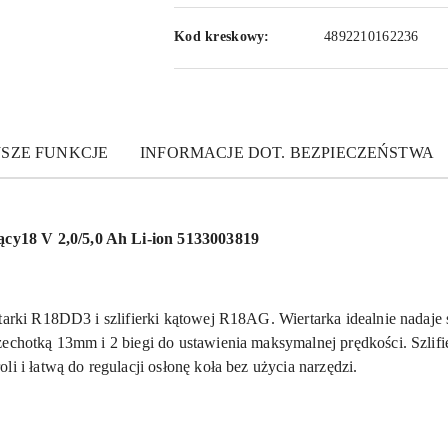
Kod kreskowy:
4892210162236
JSZE FUNKCJE
INFORMACJE DOT. BEZPIECZEŃSTWA
y18 V 2,0/5,0 Ah Li-ion 5133003819
tarki R18DD3 i szlifierki kątowej R18AG. Wiertarka idealnie nadaje
echotką 13mm i 2 biegi do ustawienia maksymalnej prędkości. Szlifierk
i i łatwą do regulacji osłonę koła bez użycia narzędzi.