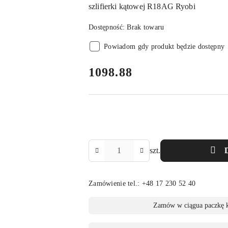
szlifierki kątowej R18AG Ryobi
Dostępność:
Brak towaru
Powiadom gdy produkt będzie dostępny
cena:
1098.88
Ilość
szt.
Zamówienie tel.: +48 17 230 52 40
Dostępność
Zamów w ciągu
a paczkę 
,