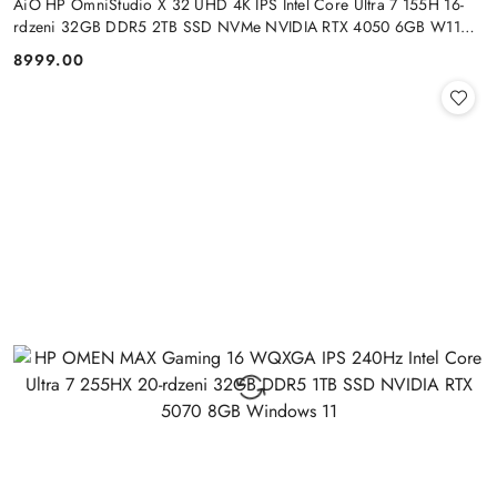
AiO HP OmniStudio X 32 UHD 4K IPS Intel Core Ultra 7 155H 16-
rdzeni 32GB DDR5 2TB SSD NVMe NVIDIA RTX 4050 6GB W11
+klaw. i mysz
8999.00
Cena: