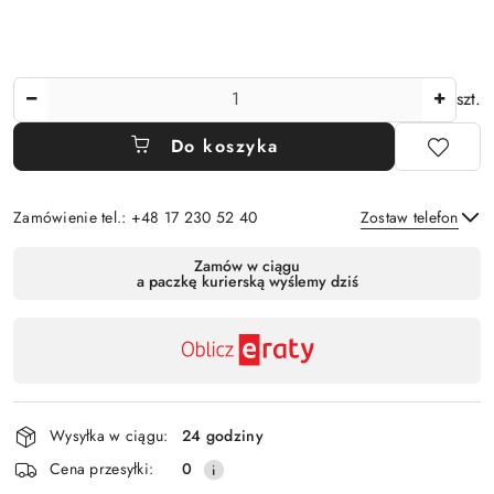
Ilość
szt.
Do koszyka
Zamówienie tel.: +48 17 230 52 40
Zostaw telefon
Dostępność
Zamów w ciągu
a paczkę kurierską wyślemy dziś
,
Wyślij
płatność
i
dostawa
Wysyłka w ciągu:
24 godziny
Cena przesyłki:
0