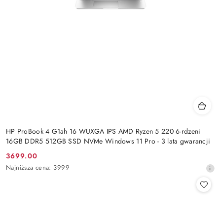
HP ProBook 4 G1ah 16 WUXGA IPS AMD Ryzen 5 220 6-rdzeni
16GB DDR5 512GB SSD NVMe Windows 11 Pro - 3 lata gwarancji
3699.00
Cena
Najniższa
Najniższa cena:
3999
promocyjna:
cena
z
30
dni
przed
obniżką