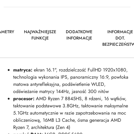
AMETRY
NAJWAŻNIEJSZE
DODATKOWE
INFORMACJE
FUNKCJE
INFORMACJE
DOT.
BEZPIECZEŃST
matryca:
ekran 16.1", rozdzielczość FullHD 1920x1080,
technologia wykonania IPS, panoramiczny 16:9, powłoka
matowa antyrefleksyjna, podświetlenie WLED,
odświeżanie matrycy 144Hz, jasność 300 nitów
procesor:
AMD Ryzen 7 8845HS, 8 rdzeni, 16 wątków,
taktowanie podstawowe 3.8GHz, taktowanie maksymalne
5.1GHz automatycznie w razie zapotrzebowania na moc
obliczeniową, 16MB L3 Cache, ósma generacja AMD
Ryzen 7, architektura (Zen 4)