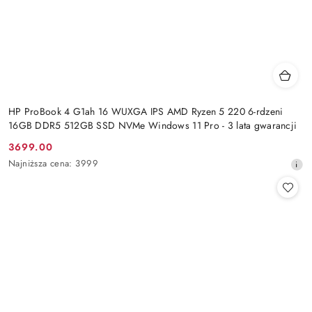
HP ProBook 4 G1ah 16 WUXGA IPS AMD Ryzen 5 220 6-rdzeni
16GB DDR5 512GB SSD NVMe Windows 11 Pro - 3 lata gwarancji
3699.00
Cena
Najniższa
Najniższa cena:
3999
promocyjna:
cena
z
30
dni
przed
obniżką