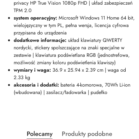
privacy HP True Vision 1080p FHD | układ zabezpieczeń
TPM 2.0
system operacyjny:
Microsoft Windows 11 Home 64 bit,
wielojęzyczny w tym PL, pełna wersja, licencja cyfrowa
przypisana do urządzenia
dodatkowe informacje:
układ klawiatury QWERTY
nordycki, stickery spolszczające na znaki specjalne w
zestawie | klawiatura podświetlana RGB (jednostrefowa,
możliwość zmiany koloru podświetlenia klawiszy)
wymiary i wag
a:
36.9 x 25.94 x 2.39 cm | waga od
2.33 kg
akcesoria i dodatki:
bateria 4-komorowa, 70Wh Li-ion
(wbudowana) | zasilacz/ładowarka | pudełko
Produkty
Produkty
Polecamy
Produkty podobne
Pomiń karuzelę produktów