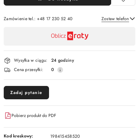
Zamówienie tel.: +48 17 230 52 40
Zostaw telefon
Dostępność
,
Wyślij
płatność
i
Wysyłka w ciągu:
24 godziny
dostawa
Cena przesyłki:
0
Zadaj pytanie
Pobierz produkt do PDF
Kod kreskowy:
198415458520