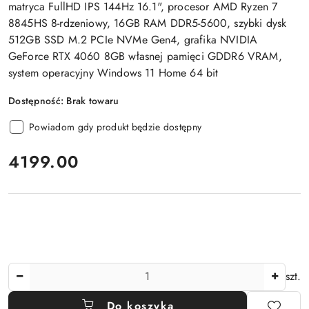
matryca FullHD IPS 144Hz 16.1", procesor AMD Ryzen 7
8845HS 8-rdzeniowy, 16GB RAM DDR5-5600, szybki dysk
512GB SSD M.2 PCIe NVMe Gen4, grafika NVIDIA
GeForce RTX 4060 8GB własnej pamięci GDDR6 VRAM,
system operacyjny Windows 11 Home 64 bit
Dostępność:
Brak towaru
Powiadom gdy produkt będzie dostępny
cena:
4199.00
Ilość
szt.
Do koszyka