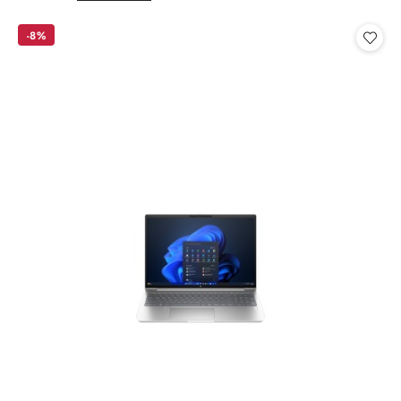
o
o
statusie:
statusie:
-8%