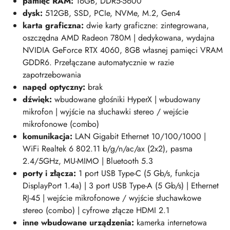
pamięć RAM
:
16GB, DDR5-5600
dysk:
512GB, SSD, PCIe, NVMe, M.2, Gen4
karta graficzna:
dwie karty graficzne: zintegrowana,
oszczędna AMD Radeon 780M | dedykowana, wydajna
NVIDIA GeForce RTX 4060, 8GB własnej pamięci VRAM
GDDR6. Przełączane automatycznie w razie
zapotrzebowania
napęd optyczny:
brak
dźwięk:
wbudowane głośniki HyperX | wbudowany
mikrofon | wyjście na słuchawki stereo / wejście
mikrofonowe (combo)
komunikacja:
LAN Gigabit Ethernet 10/100/1000 |
WiFi Realtek 6 802.11 b/g/n/ac/ax (2x2), pasma
2.4/5GHz, MU-MIMO | Bluetooth 5.3
porty i złącza:
1 port USB Type-C (5 Gb/s, funkcja
DisplayPort 1.4a) | 3 port USB Type-A (5 Gb/s) | Ethernet
RJ-45 | wejście mikrofonowe / wyjście słuchawkowe
stereo (combo) | cyfrowe złącze HDMI 2.1
inne wbudowane urządzenia:
kamerka internetowa