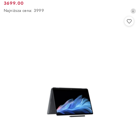
3699.00
Cena
Najniższa
Najniższa cena:
3999
promocyjna:
cena
z
30
dni
przed
obniżką