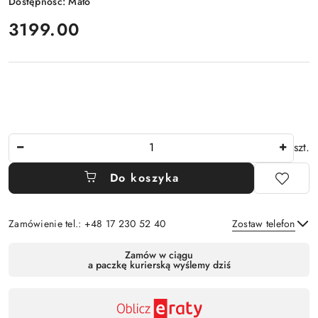
Dostępność:
Mało
cena:
3199.00
Ilość
szt.
Do koszyka
Zamówienie tel.: +48 17 230 52 40
Zostaw telefon
Dostępność
Zamów w ciągu
a paczkę kurierską wyślemy dziś
,
Wyślij
płatność
i