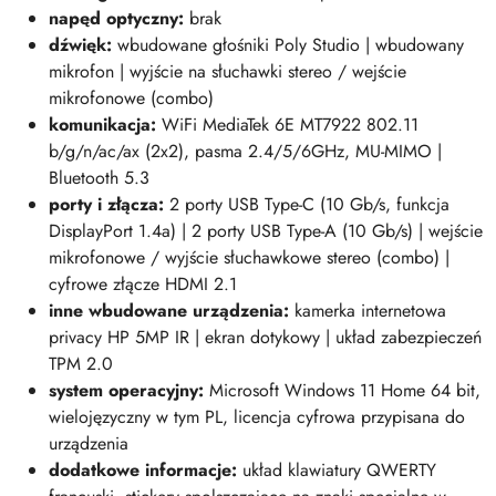
napęd optyczny:
brak
dźwięk:
wbudowane głośniki Poly Studio | wbudowany
mikrofon | wyjście na słuchawki stereo / wejście
mikrofonowe (combo)
komunikacja:
WiFi MediaTek 6E MT7922 802.11
b/g/n/ac/ax (2x2), pasma 2.4/5/6GHz, MU-MIMO |
Bluetooth 5.3
porty i złącza:
2 porty USB Type-C (10 Gb/s, funkcja
DisplayPort 1.4a) | 2 porty USB Type-A (10 Gb/s) | wejście
mikrofonowe / wyjście słuchawkowe stereo (combo) |
cyfrowe złącze HDMI 2.1
inne wbudowane urządzenia:
kamerka internetowa
privacy HP 5MP IR | ekran dotykowy | układ zabezpieczeń
TPM 2.0
system operacyjny:
Microsoft Windows 11 Home 64 bit,
wielojęzyczny w tym PL, licencja cyfrowa przypisana do
urządzenia
dodatkowe informacje:
układ klawiatury QWERTY