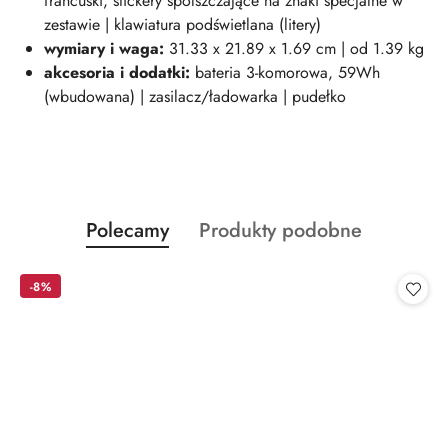
francuski, stickery spolszczające na znaki specjalne w
zestawie | klawiatura podświetlana (litery)
wymiary i wag
a:
31.33 x 21.89 x 1.69 cm | od 1.39 kg
akcesoria i dodatki:
bateria 3-komorowa, 59Wh
(wbudowana) | zasilacz/ładowarka | pudełko
Produkty
Produkty
Polecamy
Produkty podobne
Pomiń karuzelę produktów
o
o
statusie:
statusie:
-8%