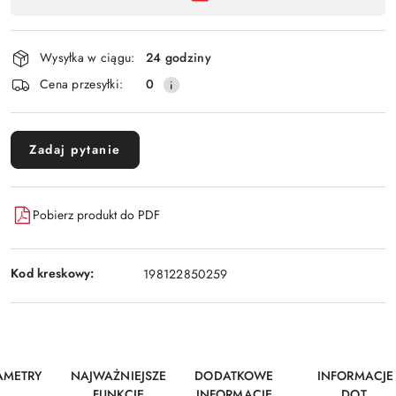
dostawa
Wysyłka w ciągu:
24 godziny
Cena przesyłki:
0
Zadaj pytanie
Pobierz produkt do PDF
Kod kreskowy:
198122850259
AMETRY
NAJWAŻNIEJSZE
DODATKOWE
INFORMACJE
FUNKCJE
INFORMACJE
DOT.