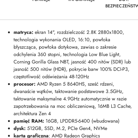
BEZPIECZEŃST
matryca:
ekran 14", rozdzielczość 2.8K 2880x1800,
technologia wykonania OLED, 16:10, powłoka
błyszcząca, powłoka dotykowa, zawias o zakresie
odchylenia 360 stopni, technologia Low Blue Light,
Corning Gorilla Glass NBT, jasność 400 nitów (SDR) lub
jasność 500 nitów (HDR), pokrycie barw 100% DCI-P3,
częstotliwość odświeżania 48-120Hz
procesor:
AMD Ryzen 5 8640HS, sześć rdzeni,
dwanaście wątków, taktowanie podstawowe 3.5GHz,
taktowanie maksymalne 4.9GHz automatycznie w razie
zapotrzebowania na moc obliczeniową, 16MB L3 Cache,
architektura Zen 4
pamięć RAM
:
16GB, LPDDR5-6400 (wbudowana)
dysk:
512
GB
, SSD, M.2, PCIe Gen4, NVMe
karta graficzna
: AMD Radeon Graphics