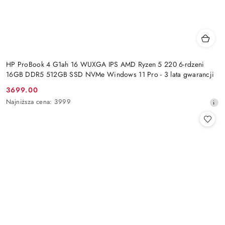
HP ProBook 4 G1ah 16 WUXGA IPS AMD Ryzen 5 220 6-rdzeni
16GB DDR5 512GB SSD NVMe Windows 11 Pro - 3 lata gwarancji
3699.00
Cena
Najniższa
Najniższa cena:
3999
promocyjna:
cena
z
30
dni
przed
obniżką