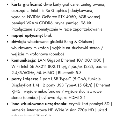
karta graficzna:
dwie karty graficzne: zintegrowana,
oszczędna Intel Iris Xe Graphics | dedykowana,
wydajna NVIDIA GeForce RTX 4050, 6GB własnej
pamięci VRAM GDDR6, szyna pamięci 96 bit.
Przełączane automatycznie w razie zapotrzebowania
napęd optyczny:
brak
dźwięk:
wbudowane głośniki Bang & Olufsen |
wbudowany mikrofon | wyjście na słuchawki stereo /
wejście mikrofonowe (combo)
komunikacja:
LAN Gigabit Ethernet 10/100/1000 |
WiFi Intel 6E AX211 802.11 b/g/n/ac/ax (2x2), pasma
2.4/5/6GHz, MU-MIMO | Bluetooth 5.3
porty i złącza:
1 port USB Type-C (5 Gb/s, funkcja
DisplayPort 1.4) | 2 porty USB Type-A (5 Gb/s) | Ethernet
RJ-45 | wejście mikrofonowe / wyjście słuchawkowe
stereo (combo) | cyfrowe złącze HDMI 2.1
inne wbudowane urządzenia:
czytnik kart pamięci SD |
kamerka internetowa HP Wide Vision 720p HD | układ