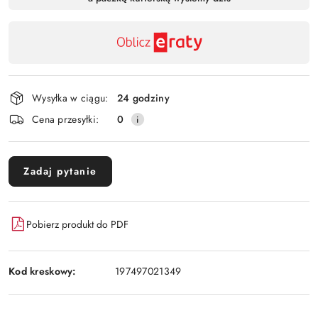
,
Wyślij
płatność
i
dostawa
Wysyłka w ciągu:
24 godziny
Cena przesyłki:
0
Zadaj pytanie
Pobierz produkt do PDF
Kod kreskowy:
197497021349