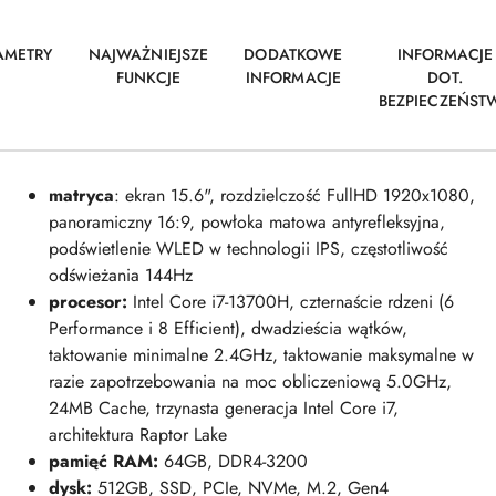
AMETRY
NAJWAŻNIEJSZE
DODATKOWE
INFORMACJE
FUNKCJE
INFORMACJE
DOT.
BEZPIECZEŃST
matryca
: ekran 15.6", rozdzielczość FullHD 1920x1080,
panoramiczny 16:9, powłoka matowa antyrefleksyjna,
podświ
etlenie WLED w technologii IPS, częstotliwość
odświeżania 144Hz
procesor:
Intel Core i7-13700H, czternaście rdzeni (6
Performance i 8 Efficient), dwadzieścia wątków,
taktowanie minimalne 2.4GHz, taktowanie maksymalne w
razie zapotrzebowania na moc obliczeniową 5.0GHz,
24MB Cache, trzynasta generacja Intel Core i7,
architektura Raptor Lake
pamięć RAM
:
64GB, DDR4-3200
dysk:
512GB, SSD, PCIe, NVMe, M.2, Gen4