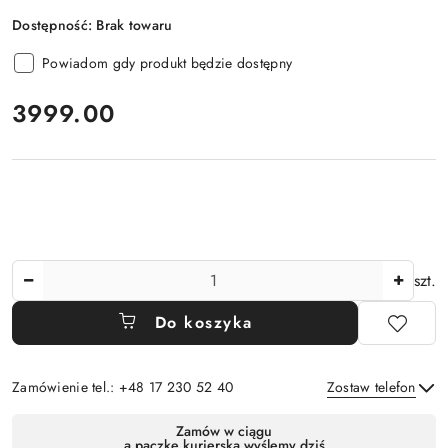
Dostępność:
Brak towaru
Powiadom gdy produkt będzie dostępny
cena:
3999.00
Ilość
szt.
Do koszyka
Zamówienie tel.: +48 17 230 52 40
Zostaw telefon
Dostępność
Zamów w ciągu
a paczkę kurierską wyślemy dziś