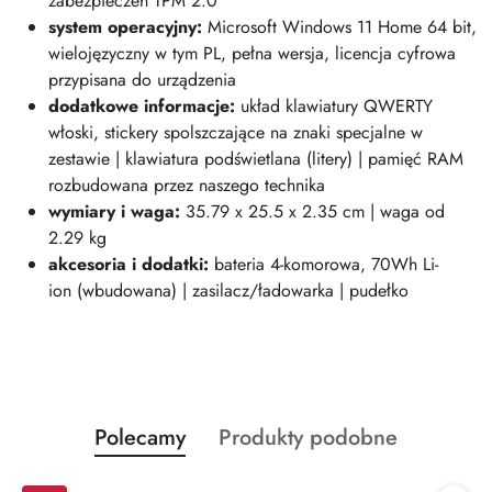
zabezpieczeń TPM 2.0
system operacyjny:
Microsoft Windows 11 Home 64 bit,
wielojęzyczny w tym PL, pełna wersja, licencja cyfrowa
przypisana do urządzenia
dodatkowe informacje:
układ klawiatury QWERTY
włoski, stickery spolszczające na znaki specjalne w
zestawie | klawiatura podświetlana (litery) | pamięć RAM
rozbudowana przez naszego technika
wymiary i wag
a:
35.79 x 25.5 x 2.35 cm | waga od
2.29 kg
akcesoria i dodatki:
bateria 4-komorowa, 70Wh Li-
ion (wbudowana) | zasilacz/ładowarka | pudełko
Produkty
Produkty
Polecamy
Produkty podobne
Pomiń karuzelę produktów
o
o