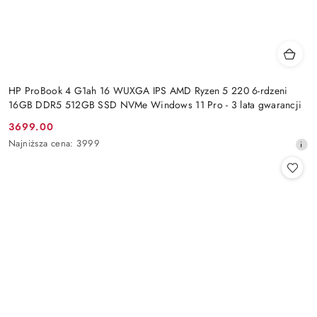
HP ProBook 4 G1ah 16 WUXGA IPS AMD Ryzen 5 220 6-rdzeni
16GB DDR5 512GB SSD NVMe Windows 11 Pro - 3 lata gwarancji
3699.00
Cena
Najniższa
Najniższa cena:
3999
promocyjna:
cena
z
30
dni
przed
obniżką