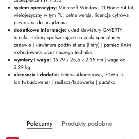
zabezpieczeń TPM 2.0
system operacyjny:
Microsoft Windows 11 Home 64 bit,
wielojęzyczny w tym PL, pełna wersja, licencja cyfrowa
przypisana do urządzenia
dodatkowe informacje:
układ klawiatury QWERTY
turecki, stickery spolszczające na znaki specjalne w
zestawie | klawiatura podświetlana (litery) | pamięć RAM
rozbudowana przez naszego technika
wymiary i wag
a:
35.79 x 25.5 x 2.35 cm | waga od
2.29 kg
akcesoria i dodatki:
bateria 4-komorowa, 70Wh Li-
ion (wbudowana) | zasilacz/ładowarka | pudełko
Produkty
Produkty
Polecamy
Produkty podobne
Pomiń karuzelę produktów
o
o