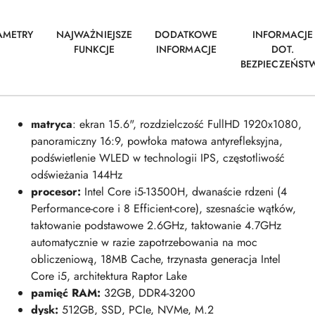
AMETRY
NAJWAŻNIEJSZE
DODATKOWE
INFORMACJE
FUNKCJE
INFORMACJE
DOT.
BEZPIECZEŃST
matryca
: ekran 15.6", rozdzielczość FullHD 1920x1080,
panoramiczny 16:9, powłoka matowa antyrefleksyjna,
podświ
etlenie WLED w technologii IPS, częstotliwość
odświeżania 144Hz
procesor:
Intel Core i5-13500H, dwanaście rdzeni (4
Performance-core i 8 Efficient-core), szesnaście wątków,
taktowanie podstawowe 2.6GHz, taktowanie 4.7GHz
automatycznie w razie zapotrzebowania na moc
obliczeniową, 18MB Cache, trzynasta generacja Intel
Core i5, architektura Raptor Lake
pamięć RAM
:
32GB, DDR4-3200
dysk:
512GB, SSD, PCIe, NVMe, M.2