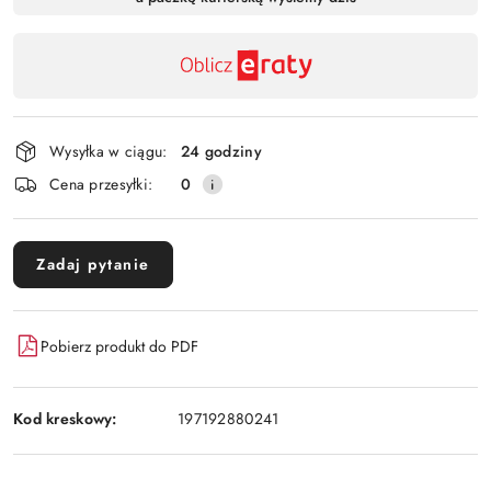
,
Wyślij
płatność
i
dostawa
Wysyłka w ciągu:
24 godziny
Cena przesyłki:
0
Zadaj pytanie
Pobierz produkt do PDF
Kod kreskowy:
197192880241