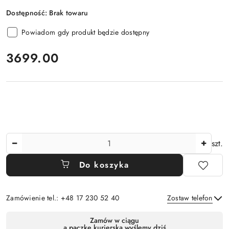
Dostępność:
Brak towaru
Powiadom gdy produkt będzie dostępny
cena:
3699.00
Ilość
szt.
Do koszyka
Zamówienie tel.: +48 17 230 52 40
Zostaw telefon
Dostępność
Zamów w ciągu
a paczkę kurierską wyślemy dziś