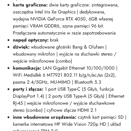
karta graficzna:
dwie karty graficzne: zintegrowana,
oszczędna Intel Iris Xe Graphics | dedykowana,
wydajna NVIDIA GeForce RTX 4050, 6GB własnej
pamięci VRAM GDDR6, szyna pamięci 96 bit.
Przełączane automatycznie w razie zapotrzebowania
napęd optyczny:
brak
dźwięk:
wbudowane głośniki Bang & Olufsen |
wbudowany mikrofon | wyjście na słuchawki stereo /
wejście mikrofonowe (combo)
komunikacja:
LAN Gigabit Ethernet 10/100/1000 |
WiFi MediaTek 6 MT7921 802.11 b/g/n/ac/ax (2x2),
pasma 2.4/5GHz, MU-MIMO | Bluetooth 5.3
porty i złącza:
1 port USB Type-C (5 Gb/s, funkcja
DisplayPort 1.4) | 2 porty USB Type-A (5 Gb/s) | Ethernet
RJ-45 | wejście mikrofonowe / wyjście słuchawkowe
stereo (combo) | cyfrowe złącze HDMI 2.1
inne wbudowane urządzenia:
czytnik kart pamięci SD |
kamerka internetowa HP Wide Vision 720p HD | układ