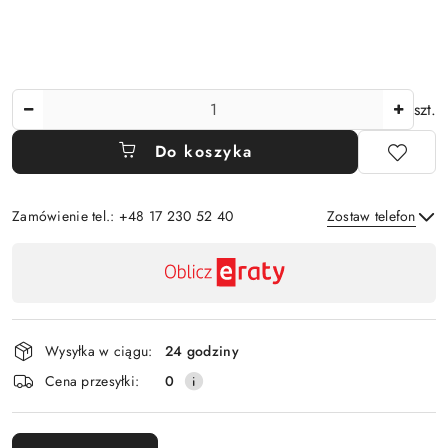
Ilość
szt.
Do koszyka
Zamówienie tel.: +48 17 230 52 40
Zostaw telefon
Dostępność
,
Wyślij
płatność
i
Wysyłka w ciągu:
24 godziny
dostawa
Cena przesyłki:
0