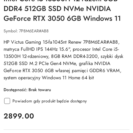
DDR4 512GB SSD NVMe NVIDIA
GeForce RTX 3050 6GB Windows 11
Symbol:
7P8M6EAR#AB8
HP Victus Gaming 15-fa1045nt Renew 7P8M6EAR#AB8,
matryca FullHD IPS 144Hz 15.6", procesor Intel Core i5-
13500H 12-rdzeniowy, 8GB RAM DDR4-3200, szybki dysk
512GB SSD M.2 PCIe Gen4 NVMe, grafika NVIDIA
GeForce RTX 3050 6GB własnej pamięci GDDR6 VRAM,
system operacyjny Windows 11 Home 64 bit
Dostępność:
Brak towaru
Powiadom gdy produkt będzie dostępny
cena:
2899.00