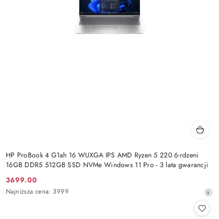
HP ProBook 4 G1ah 16 WUXGA IPS AMD Ryzen 5 220 6-rdzeni
16GB DDR5 512GB SSD NVMe Windows 11 Pro - 3 lata gwarancji
3699.00
Cena
Najniższa
Najniższa cena:
3999
promocyjna:
cena
z
30