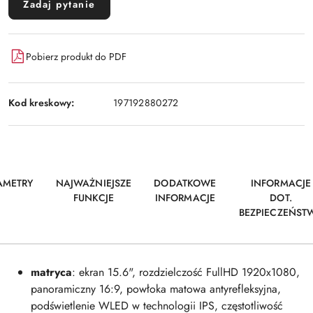
Zadaj pytanie
Pobierz produkt do PDF
Kod kreskowy:
197192880272
AMETRY
NAJWAŻNIEJSZE
DODATKOWE
INFORMACJE
FUNKCJE
INFORMACJE
DOT.
BEZPIECZEŃST
matryca
: ekran 15.6", rozdzielczość FullHD 1920x1080,
panoramiczny 16:9, powłoka matowa antyrefleksyjna,
podświ
etlenie WLED w technologii IPS, częstotliwość