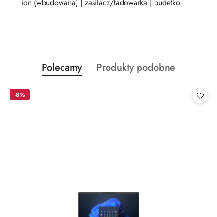
ion (wbudowana) | zasilacz/ładowarka | pudełko
Produkty
Produkty
Polecamy
Produkty podobne
Pomiń karuzelę produktów
o
o
statusie:
statusie:
-8%