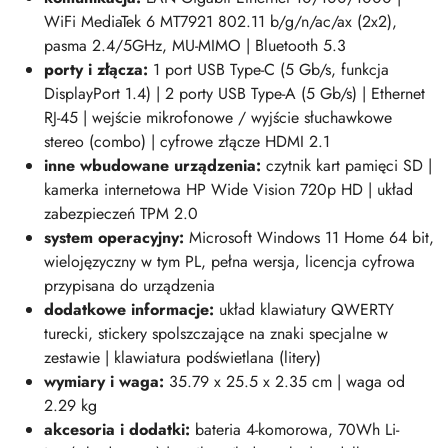
WiFi MediaTek 6 MT7921 802.11 b/g/n/ac/ax (2x2),
pasma 2.4/5GHz, MU-MIMO | Bluetooth 5.3
porty i złącza:
1 port USB Type-C (5 Gb/s, funkcja
DisplayPort 1.4) | 2 porty USB Type-A (5 Gb/s) | Ethernet
RJ-45 | wejście mikrofonowe / wyjście słuchawkowe
stereo (combo) | cyfrowe złącze HDMI 2.1
inne wbudowane urządzenia:
czytnik kart pamięci SD |
kamerka internetowa HP Wide Vision 720p HD | układ
zabezpieczeń TPM 2.0
system operacyjny:
Microsoft Windows 11 Home 64 bit,
wielojęzyczny w tym PL, pełna wersja, licencja cyfrowa
przypisana do urządzenia
dodatkowe informacje:
układ klawiatury QWERTY
turecki, stickery spolszczające na znaki specjalne w
zestawie | klawiatura podświetlana (litery)
wymiary i wag
a:
35.79 x 25.5 x 2.35 cm | waga od
2.29 kg
akcesoria i dodatki:
bateria 4-komorowa, 70Wh Li-