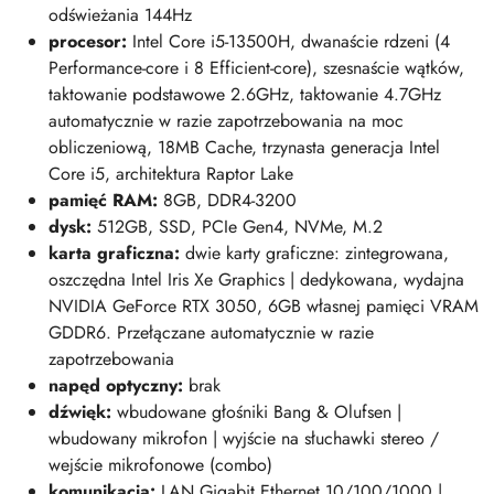
odświeżania 144Hz
procesor:
Intel Core i5-13500H, dwanaście rdzeni (4
Performance-core i 8 Efficient-core), szesnaście wątków,
taktowanie podstawowe 2.6GHz, taktowanie 4.7GHz
automatycznie w razie zapotrzebowania na moc
obliczeniową, 18MB Cache, trzynasta generacja Intel
Core i5, architektura Raptor Lake
pamięć RAM
:
8GB, DDR4-3200
dysk:
512GB, SSD, PCIe Gen4, NVMe, M.2
karta graficzna:
dwie karty graficzne: zintegrowana,
oszczędna Intel Iris Xe Graphics | dedykowana, wydajna
NVIDIA GeForce RTX 3050, 6GB własnej pamięci VRAM
GDDR6. Przełączane automatycznie w razie
zapotrzebowania
napęd optyczny:
brak
dźwięk:
wbudowane głośniki Bang & Olufsen |
wbudowany mikrofon | wyjście na słuchawki stereo /
wejście mikrofonowe (combo)
komunikacja:
LAN Gigabit Ethernet 10/100/1000 |