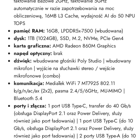
taktowanie bazowe 2GHz, taktowanie 5GHz
automatycznie w razie zapotrzebowania na moc
obliczeniową, 16MB L3 Cache, wydajność AI do 50 NPU
TOPS
pamięć RAM:
16GB, LPDDR5x-7500 (wbudowana)
dysk:
1TB (1024
GB)
, SSD, M.2, NVMe, PCIe Gen4
karta graficzna:
AMD Radeon 860M Graphics
napęd optyczny:
brak
dźwięk:
w
budowane głośniki Poly Studio | wbudowany
mikrofon | wyjście na słuchawki stereo / wejście
mikrofonowe (combo)
komunikacja:
MediaTek WiFi 7 MT7925 802.11
b/g/n/ac/ax (2x2), pasma 2.4/5/6GHz, MU-MIMO |
Bluetooth 5.4
porty i złącza:
1 port USB Type-C, transfer do 40 Gb/s
(obsługa DisplayPort 2.1 oraz Power Delivery, służy
również jako port ładowania)
| 1 port USB Type-C (do 10
Gb/s, obsługa DisplayPort 2.1 oraz Power Delivery, służy
również jako port ładowania)
| 2 porty USB Type-A (do 10