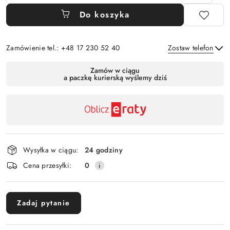
Do koszyka
Zamówienie tel.: +48 17 230 52 40
Zostaw telefon
Dostępność
Zamów w ciągu
a paczkę kurierską wyślemy dziś
,
Wyślij
płatność
i
dostawa
Wysyłka w ciągu:
24 godziny
Cena przesyłki:
0
Zadaj pytanie