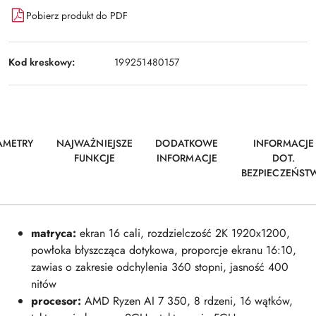
Pobierz produkt do PDF
Kod kreskowy:
199251480157
AMETRY
NAJWAŻNIEJSZE
DODATKOWE
INFORMACJE
FUNKCJE
INFORMACJE
DOT.
BEZPIECZEŃST
matryca:
ekran 16 cali, rozdzielczość 2K 1920x1200,
powłoka błyszcząca dotykowa, proporcje ekranu 16:10,
zawias o zakresie odchylenia 360 stopni, jasność 400
nitów
procesor:
AMD Ryzen AI 7 350, 8 rdzeni, 16 wątków,