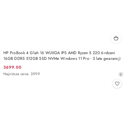
HP ProBook 4 G1ah 16 WUXGA IPS AMD Ryzen 5 220 6-rdzeni
16GB DDR5 512GB SSD NVMe Windows 11 Pro - 3 lata gwarancji
3699.00
Cena
Najniższa
Najniższa cena:
3999
promocyjna:
cena
z
30
dni
przed
obniżką