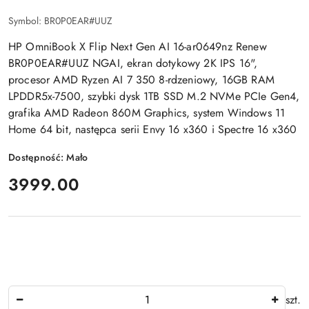
Symbol:
BR0P0EAR#UUZ
HP OmniBook X Flip Next Gen AI 16-ar0649nz Renew
BR0P0EAR#UUZ NGAI, ekran dotykowy 2K IPS 16",
procesor AMD Ryzen AI 7 350 8-rdzeniowy, 16GB RAM
LPDDR5x-7500, szybki dysk 1TB SSD M.2 NVMe PCIe Gen4,
grafika AMD Radeon 860M Graphics, system Windows 11
Home 64 bit, następca serii Envy 16 x360 i Spectre 16 x360
Dostępność:
Mało
cena:
3999.00
Ilość
szt.