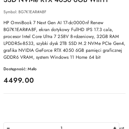
Symbol:
BG7K1EAR#ABF
HP OmniBook 7 Next Gen AI 17-dc0000nf Renew
BG7K1EAR#ABF, ekran dotykowy FullHD IPS 17.3 cala,
procesor Intel Core Ultra 7 258V 8-rdzeniowy, 32GB RAM
LPDDR5x-8533, szybki dysk 2TB SSD M.2 NVMe PCIe Gen4,
grafika NVIDIA GeForce RTX 4050 6GB pamięci graficznej
GDDR6 VRAM, system Windows 11 Home 64 bit
Dostępność:
Mało
cena:
4499.00
Ilość
szt.