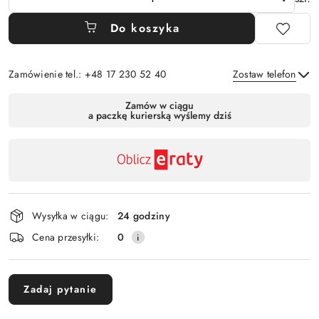
Do koszyka
Zamówienie tel.: +48 17 230 52 40
Zostaw telefon
Dostępność
Zamów w ciągu
a paczkę kurierską wyślemy dziś
,
Wyślij
płatność
i
dostawa
Wysyłka w ciągu:
24 godziny
Cena przesyłki:
0
Zadaj pytanie