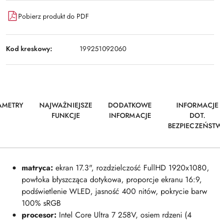
Pobierz produkt do PDF
Kod kreskowy:
199251092060
AMETRY
NAJWAŻNIEJSZE
DODATKOWE
INFORMACJE
FUNKCJE
INFORMACJE
DOT.
BEZPIECZEŃST
matryca:
ekran 17.3", rozdzielczość FullHD 1920x1080,
powłoka błyszcząca dotykowa, proporcje ekranu 16:9,
podświetlenie WLED, jasność 400 nitów, pokrycie barw
100% sRGB
procesor:
Intel Core Ultra 7 258V, osiem rdzeni (4