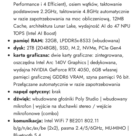
Performance i 4 Efficient), osiem wątków, taktowanie
podstawowe 2.2GHz, taktowanie 4.8GHz automatycznie
w razie zapotrzebowania na moc obliczeniową, 12MB
Cache, architektura Lunar Lake, wydajność AI do 47 NPU
TOPS (Intel AI Boost)
pamięć RAM:
32GB, LPDDR5x-8533 (wbudowana)
dysk:
2TB (2048
GB)
, SSD, M.2, NVMe, PCIe Gen4
karta graficzna:
dwie karty graficzne: zintegrowana,
oszczędna Intel Arc 140V Graphics | dedykowana,
wydajna NVIDIA GeForce RTX 4050, 6GB własnej
pamięci graficznej GDDR6 VRAM, szyna pamięci 96 bit.
Przełączane automatycznie w razie zapotrzebowania
napęd optyczny:
brak
dźwięk:
w
budowane głośniki Poly Studio | wbudowany
mikrofon | wyjście na słuchawki stereo / wejście
mikrofonowe (combo)
komunikacja:
Intel WiFi 7 BE201 802.11
b/g/n/ac/ax/be (2x2), pasma 2.4/5/6GHz, MU-MIMO |
Bluetooth 5.4