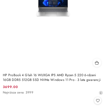
HP ProBook 4 G1ah 16 WUXGA IPS AMD Ryzen 5 220 6-rdzeni
16GB DDR5 512GB SSD NVMe Windows 11 Pro - 3 lata gwarancji
3699.00
Cena
Najniższa
Najniższa cena:
3999
promocyjna:
cena
z
30