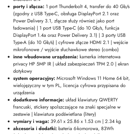
porty i złącza:
1 port Thunderbolt 4, transfer do 40 Gb/s
(zgodny z USB Type-C, obsługa DisplayPort 2.1 oraz
Power Delivery 3.1, złącze służy również jako port
ładowania) | 1 port USB Type-C (do 10 Gb/s, funkcja
DisplayPort 1.4a oraz Power Delivery 3.1
) | 3
porty USB
Type-A (do 10 Gb/s) | cyfrowe złącze HDMI 2.1 | wejście
mikrofonowe / wyjście słuchawkowe stereo (combo)
inne wbudowane urządzenia:
kamerka internetowa
privacy HP 5MP IR | układ zabezpieczeń TPM 2.0 | ekran
dotykowy
system operacyjny:
Microsoft Windows 11 Home 64 bit,
wielojęzyczny w tym PL, licencja cyfrowa przypisana do
urządzenia
dodatkowe informacje:
układ klawiatury QWERTY
francuski, stickery spolszczające na znaki specjalne w
zestawie | klawiatura podświetlana (litery)
wymiary i waga:
39.61 x 25.86 x 1.53 cm | 2.34 kg
akcesoria i dodatki:
bateria 6-komorowa, 83Wh