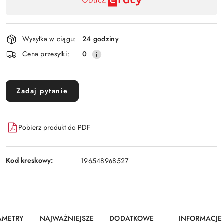
,
Wyślij
płatność
i
Wysyłka w ciągu:
24 godziny
dostawa
Cena przesyłki:
0
Zadaj pytanie
Pobierz produkt do PDF
Kod kreskowy:
196548968527
AMETRY
NAJWAŻNIEJSZE
DODATKOWE
INFORMACJE