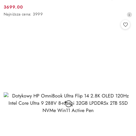
3699.00
Cena
Najniższa
Najniższa cena:
3999
promocyjna:
cena
z
30
dni
przed
obniżką