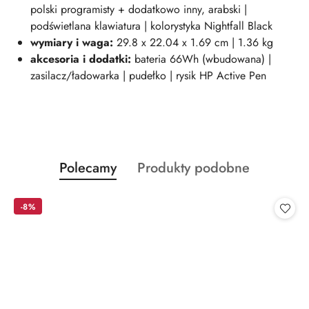
polski programisty + dodatkowo inny, arabski |
podświetlana klawiatura | kolorystyka Nightfall Black
wymiary i wag
a:
29
.8 x 22.04 x 1.69 cm | 1.36 kg
akcesoria i dodatki:
bateria 66Wh (wbudowana) |
zasilacz/ładowarka | pudełko | rysik HP Active Pen
Produkty
Produkty
Polecamy
Produkty podobne
Pomiń karuzelę produktów
o
o
statusie:
statusie:
-8%