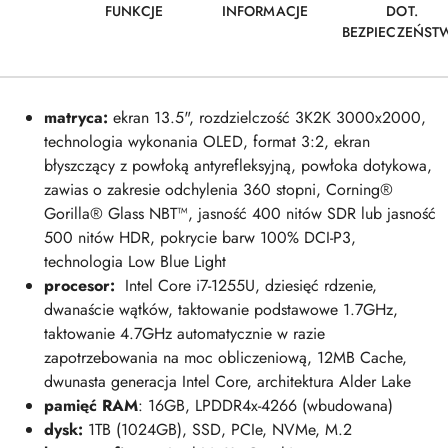
FUNKCJE
INFORMACJE
DOT.
BEZPIECZEŃST
matryca:
ekran 13.5", rozdzielczość 3K2K 3000x2000,
technologia wykonania OLED, format 3:2, ekran
błyszczący z powłoką antyrefleksyjną, powłoka dotykowa,
zawias o zakresie odchylenia 360 stopni, Corning®
Gorilla® Glass NBT™, jasność 400 nitów SDR lub jasność
500 nitów HDR, pokrycie barw 100% DCI-P3,
technologia Low Blue Light
procesor:
Intel Core i7-1255U, dziesięć rdzenie,
dwanaście wątków, taktowanie podstawowe 1.7GHz,
taktowanie 4.7GHz automatycznie w razie
zapotrzebowania na moc obliczeniową, 12MB Cache,
dwunasta generacja Intel Core, architektura Alder Lake
pamięć RAM
: 16GB, LPDDR4x-4266 (wbudowana)
dysk:
1TB (1024GB), SSD, PCIe, NVMe, M.2