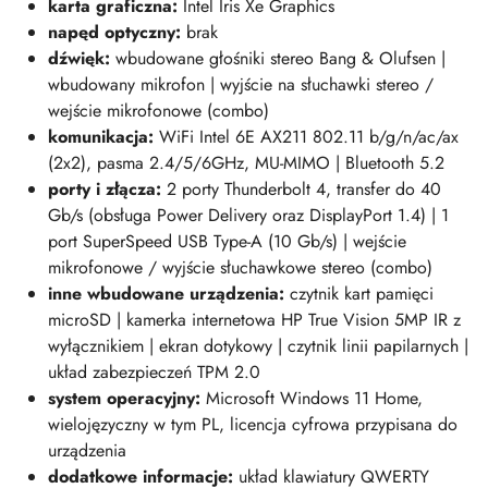
karta graficzna:
Intel Iris Xe Graphics
napęd optyczny:
brak
dźwięk:
wbudowane głośniki stereo Bang & Olufsen |
wbudowany mikrofon | wyjście na słuchawki stereo /
wejście mikrofonowe (combo)
komunikacja:
WiFi Intel 6E AX211 802.11 b/g/n/ac/ax
(2x2), pasma 2.4/5/6GHz, MU-MIMO | Bluetooth 5.2
porty i złącza:
2
porty Thunderbolt 4, transfer do 40
Gb/s (obsługa Power Delivery oraz DisplayPort 1.4) | 1
port SuperSpeed USB Type-A (10 Gb/s) | wejście
mikrofonowe / wyjście słuchawkowe stereo (combo)
inne wbudowane urządzenia:
czytnik kart pamięci
microSD | kamerka internetowa HP True Vision 5MP IR z
wyłącznikiem | ekran dotykowy | czytnik linii papilarnych |
układ zabezpieczeń TPM 2.0
system operacyjny:
Microsoft Windows 11 Home,
wielojęzyczny w tym PL, licencja cyfrowa przypisana do
urządzenia
dodatkowe informacje:
układ klawiatury QWERTY