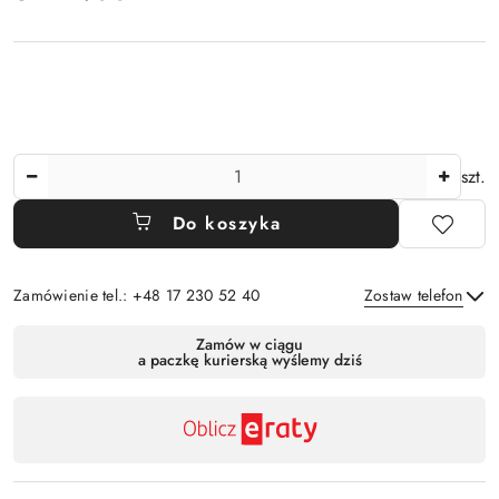
Ilość
szt.
Do koszyka
Zamówienie tel.: +48 17 230 52 40
Zostaw telefon
Dostępność
Zamów w ciągu
a paczkę kurierską wyślemy dziś
,
Wyślij
płatność
i
dostawa