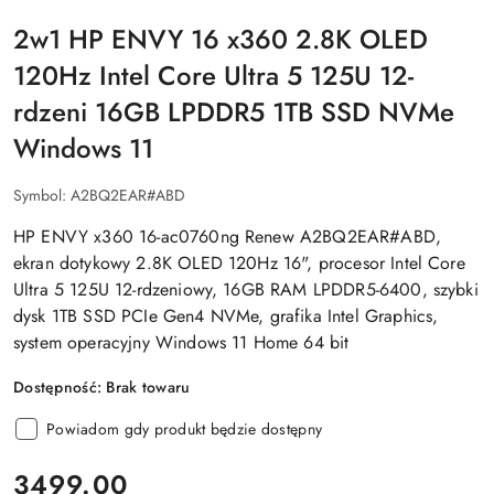
2w1 HP ENVY 16 x360 2.8K OLED
120Hz Intel Core Ultra 5 125U 12-
rdzeni 16GB LPDDR5 1TB SSD NVMe
Windows 11
Symbol:
A2BQ2EAR#ABD
HP ENVY x360 16-ac0760ng Renew A2BQ2EAR#ABD,
ekran dotykowy 2.8K OLED 120Hz 16", procesor Intel Core
Ultra 5 125U 12-rdzeniowy, 16GB RAM LPDDR5-6400, szybki
dysk 1TB SSD PCIe Gen4 NVMe, grafika Intel Graphics,
system operacyjny Windows 11 Home 64 bit
Dostępność:
Brak towaru
Powiadom gdy produkt będzie dostępny
cena:
3499.00