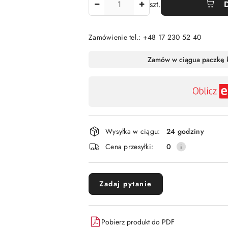
szt.
Zamówienie tel.: +48 17 230 52 40
Dostępność
Zamów w ciągu
a paczkę 
,
płatność
i
dostawa
Wysyłka w ciągu:
24 godziny
Cena przesyłki:
0
Zadaj pytanie
Pobierz produkt do PDF