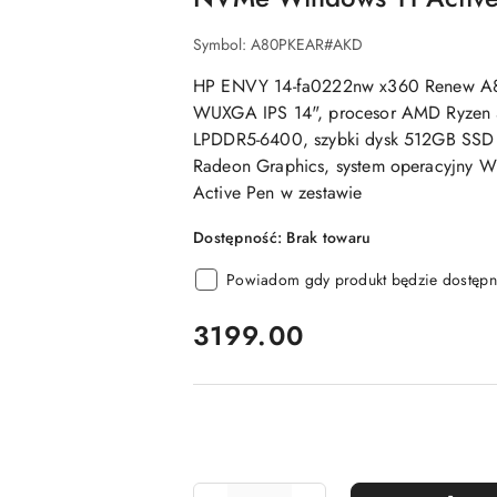
Symbol:
A80PKEAR#AKD
HP ENVY 14-fa0222nw x360 Renew A
WUXGA IPS 14", procesor AMD Ryzen
LPDDR5-6400, szybki dysk 512GB SSD
Radeon Graphics, system operacyjny W
Active Pen w zestawie
Dostępność:
Brak towaru
Powiadom gdy produkt będzie dostępn
cena:
3199.00
Ilość