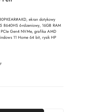
80PKEAR#AKD, ekran dotykowy
 5 8640HS 6-rdzeniowy, 16GB RAM
 PCIe Gen4 NVMe, grafika AMD
indows 11 Home 64 bit, rysik HP
y