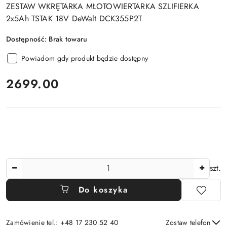
ZESTAW WKRĘTARKA MŁOTOWIERTARKA SZLIFIERKA
2x5Ah TSTAK 18V DeWalt DCK355P2T
Dostępność:
Brak towaru
Powiadom gdy produkt będzie dostępny
cena:
2699.00
Ilość
szt.
Do koszyka
Zamówienie tel.: +48 17 230 52 40
Zostaw telefon