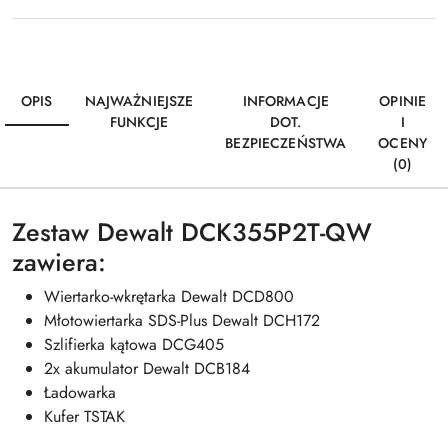
OPIS
NAJWAŻNIEJSZE
INFORMACJE
OPINIE
FUNKCJE
DOT.
I
BEZPIECZEŃSTWA
OCENY
(0)
Zestaw Dewalt DCK355P2T-QW
zawiera:
Wiertarko-wkrętarka Dewalt DCD800
Młotowiertarka SDS-Plus Dewalt DCH172
Szlifierka kątowa DCG405
2x akumulator Dewalt DCB184
Ładowarka
Kufer TSTAK