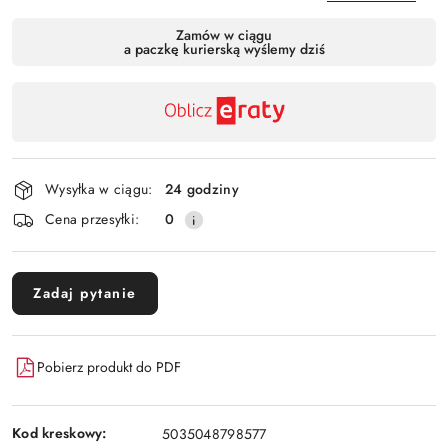
Dostępność
Zamów w ciągu
a paczkę kurierską wyślemy dziś
,
Wyślij
płatność
i
dostawa
Wysyłka w ciągu:
24 godziny
Cena przesyłki:
0
Zadaj pytanie
Pobierz produkt do PDF
Kod kreskowy:
5035048798577