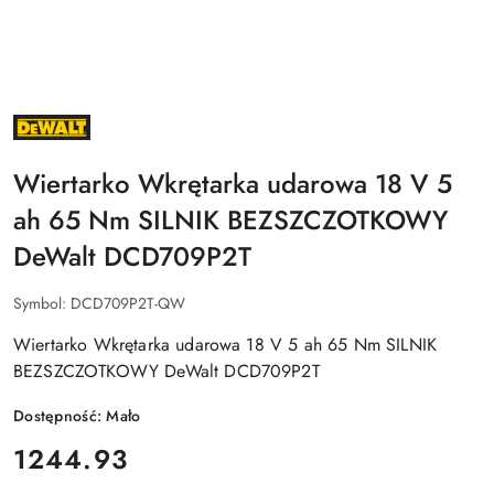
NAZWA
PRODUCENTA:
DEWALT
Wiertarko Wkrętarka udarowa 18 V 5
ah 65 Nm SILNIK BEZSZCZOTKOWY
DeWalt DCD709P2T
Symbol:
DCD709P2T-QW
Wiertarko Wkrętarka udarowa 18 V 5 ah 65 Nm SILNIK
BEZSZCZOTKOWY DeWalt DCD709P2T
Dostępność:
Mało
cena:
1244.93