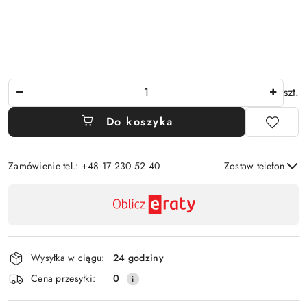
Ilość
szt.
Do koszyka
Zamówienie tel.: +48 17 230 52 40
Zostaw telefon
Dostępność
,
Wyślij
płatność
i
Wysyłka w ciągu:
24 godziny
dostawa
Cena przesyłki:
0