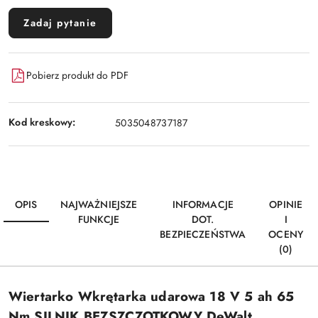
Zadaj pytanie
Pobierz produkt do PDF
Kod kreskowy:
5035048737187
OPIS
NAJWAŻNIEJSZE
INFORMACJE
OPINIE
FUNKCJE
DOT.
I
BEZPIECZEŃSTWA
OCENY
(0)
Wiertarko Wkrętarka udarowa 18 V 5 ah 65
Nm SILNIK BEZSZCZOTKOWY DeWalt