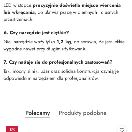
LED w stopce
precyzyjnie doświetla miejsce wiercenia
lub wkręcania
, co ułatwia pracę w ciemnych i ciasnych
przestrzeniach.
6. Czy narzędzie jest ciężkie?
Nie, narzędzie waży tylko
1,2 kg
, co sprawia, że jest lekkie i
wygodne nawet przy długim użytkowaniu.
7. Czy nadaje się do profesjonalnych zastosowań?
Tak, mocny silnik, udar oraz solidna konstrukcja czynią je
odpowiednim narzędziem dla profesjonalistów.
Produkty
Produkty
Polecamy
Produkty podobne
Pomiń karuzelę produktów
o
o
statusie:
statusie:
-8%