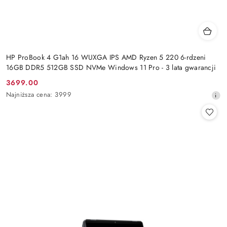
HP ProBook 4 G1ah 16 WUXGA IPS AMD Ryzen 5 220 6-rdzeni
16GB DDR5 512GB SSD NVMe Windows 11 Pro - 3 lata gwarancji
3699.00
Cena
Najniższa
Najniższa cena:
3999
promocyjna:
cena
z
30
dni
przed
obniżką