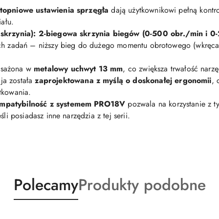
topniowe ustawienia sprzęgła
dają użytkownikowi pełną kontro
iału.
skrzynia):
2-biegowa skrzynia biegów (0-500 obr./min i 0
ch zadań – niższy bieg do dużego momentu obrotowego (wkręcan
sażona w
metalowy uchwyt 13 mm
, co zwiększa trwałość narzę
ja została
zaprojektowana z myślą o doskonałej ergonomii
, 
tkowania.
mpatybilność z systemem PRO18V
pozwala na korzystanie z t
li posiadasz inne narzędzia z tej serii.
Produkty
Produkty
Polecamy
Produkty podobne
o
o