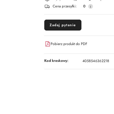
i
dostawa
Cena przesyłki:
0
Zadaj pytanie
Pobierz produkt do PDF
Kod kreskowy:
4058546362218