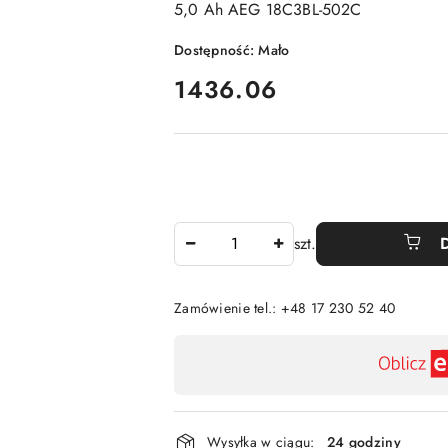
5,0 Ah AEG 18C3BL-502C
Dostępność:
Mało
cena:
1436.06
Ilość
szt.
Zamówienie tel.: +48 17 230 52 40
Dostępność
,
płatność
Wysyłka w ciągu:
24 godziny