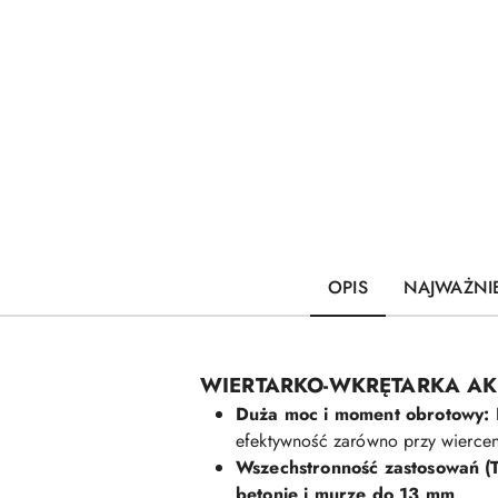
OPIS
NAJWAŻNIE
WIERTARKO-WKRĘTARKA AK
Duża moc i moment obrotowy:
efektywność zarówno przy wierceni
Wszechstronność zastosowań (T
betonie i murze do 13 mm
.