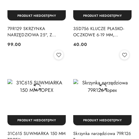
PRODUKT NIEDOSTĘPNY
PRODUKT NIEDOSTĘPNY
79R129 SKRZYNKA
35D756 KLUCZE PŁASKO-
NARZĘDZIOWA 25", Z
OCZKOWE 6-19 MM,
ALUMINIOWYCH
ZESTAW 8 SZT. TOPEX
99.00
40.00
Cena:
Cena:
UCHWYTEM TOPEX
PRODUKT NIEDOSTĘPNY
PRODUKT NIEDOSTĘPNY
31C615 SUWMIARKA 150 MM
Skrzynka narzędziowa 79R126