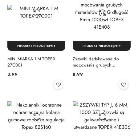
PRODUKT NIEDOSTĘPNY
PRODUKT NIEDOSTĘPNY
MINI MIARKA 1 M TOPEX
Zszywki dedykowane do
27C001
mocowania grubych
materiałów typ G długość
3.99
8.99
Cena:
Cena:
8mm 1000szt TOPEX 41E408