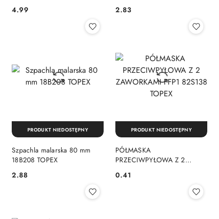
utwardzane TOPEX 41E308
42E180
4.99
2.83
Cena:
Cena:
PRODUKT NIEDOSTĘPNY
PRODUKT NIEDOSTĘPNY
Szpachla malarska 80 mm
PÓŁMASKA
18B208 TOPEX
PRZECIWPYŁOWA Z 2
ZAWORKAMI FFP1 82S138
2.88
0.41
Cena:
Cena:
TOPEX