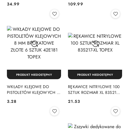
IMBUS 9 SZTUKT10-T50
34.99
109.99
Cena:
Cena:
TOPEX 35D969
PRODUKT NIEDOSTĘPNY
PRODUKT NIEDOSTĘPNY
WKŁADY KLEJOWE DO
RĘKAWICE NITRYLOWE 100
PISTOLETÓW KLEJOWYCH 8
SZTUK ROZMIAR XL 83S217-
MM BROKATOWE ZŁOTE 6
XL TOPEX
3.28
21.53
Cena:
Cena:
SZTUK 42E181 TOPEX