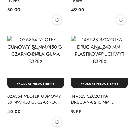
TOPEX
Topex
30.00
49.00
Cena:
Cena:
PRODUKT NIEDOSTĘPNY
PRODUKT NIEDOSTĘPNY
02A354 MŁOTEK GUMOWY
14A523 SZCZOTKA
58 MM/450 G, CZARNO-
DRUCIANA 240 MM,
BIAŁA GUMA TOPEX
PLASTIKOWY UCHWYT
40.00
9.99
Cena:
Cena:
TOPEX