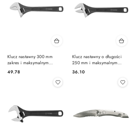
Klucz nastawny 300 mm
Klucz nastawny o długości
zakres i maksymalnym
250 mm i maksymalnym
rozwarciu szczęk 0-41 mm
rozwarciu zakres 0-35 mm
49.78
36.10
Cena:
Cena:
TOPEX 35D558
TOPEX 35D557