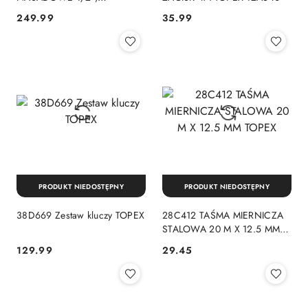
METALOWA WALIZKA,
249.99
35.99
Cena:
Cena:
ZESTAW 25 SZT. TOPEX
PRODUKT NIEDOSTĘPNY
PRODUKT NIEDOSTĘPNY
38D669 Zestaw kluczy TOPEX
28C412 TAŚMA MIERNICZA
STALOWA 20 M X 12.5 MM
TOPEX
129.99
29.45
Cena:
Cena: