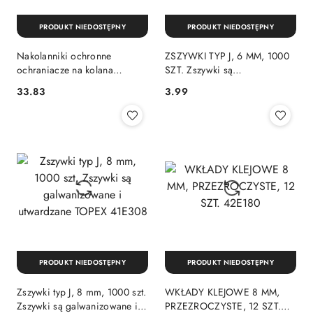
PRODUKT NIEDOSTĘPNY
PRODUKT NIEDOSTĘPNY
Nakolanniki ochronne
ZSZYWKI TYP J, 6 MM, 1000
ochraniacze na kolana
SZT. Zszywki są
gumowe robocze regulacja
galwanizowane i utwardzane
33.83
3.99
Cena:
Cena:
Topex 82S160
TOPEX 41E306
PRODUKT NIEDOSTĘPNY
PRODUKT NIEDOSTĘPNY
Zszywki typ J, 8 mm, 1000 szt.
WKŁADY KLEJOWE 8 MM,
Zszywki są galwanizowane i
PRZEZROCZYSTE, 12 SZT.