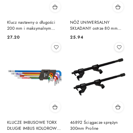
Klucz nastawny o długości
NÓŻ UNIWERSALNY
200 mm i maksymalnym
SKŁADANY ostrze 80 mm
rozwarciu szczęk 31 mm
sprężynowy metalowy korpus
27.20
25.94
Cena:
Cena:
35D556 TOPEX
TOPEX 98Z110
KLUCZE IMBUSOWE TORX
46892 Ściągacze sprężyn
DŁUGIE IMBUS KOLOROWE
300mm Proline