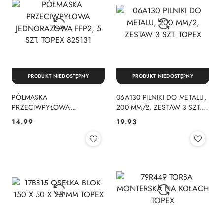
PRODUKT NIEDOSTĘPNY
PRODUKT NIEDOSTĘPNY
PÓŁMASKA
06A130 PILNIKI DO METALU,
PRZECIWPYŁOWA
200 MM/2, ZESTAW 3 SZT.
JEDNORAZOWA FFP2, 5 SZT.
TOPEX
14.99
19.93
Cena:
Cena:
TOPEX 82S131