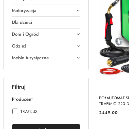
Motoryzacja
Dla dzieci
Dom i Ogród
Odzież
Meble turystyczne
Filtruj
PRO
PÓŁAUTOMAT S
Producent
TRAFIMIG 220 
200A
Producent:
TRAFILUX
2449.00
Cena: