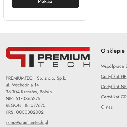
Pokaż
O sklepie
Współpraca 
Certyfikat HP
PREMIUMTECH Sp. z o.o. Sp.k.
ul. Wschodnia 14
Certyfikat N
35-304 Rzeszów, Polska
Certyfikat G
NIP: 5170365275
REGON: 181077670
O nas
KRS: 0000802002
sklep@premiumtech.pl