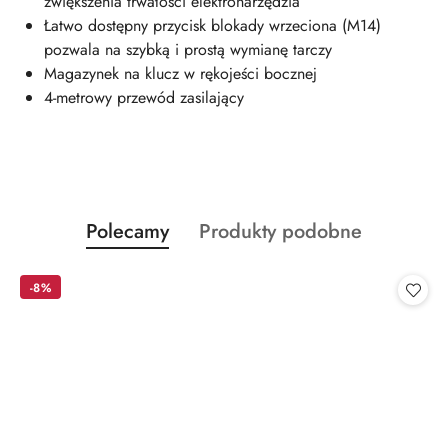
zwiększenia trwałości elektronarzędzia
Łatwo dostępny przycisk blokady wrzeciona (M14)
pozwala na szybką i prostą wymianę tarczy
Magazynek na klucz w rękojeści bocznej
4-metrowy przewód zasilający
Produkty
Produkty
Polecamy
Produkty podobne
Pomiń karuzelę produktów
o
o
statusie:
statusie:
-8%