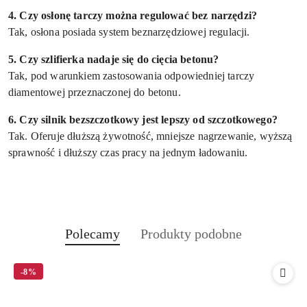
4. Czy osłonę tarczy można regulować bez narzędzi?
Tak, osłona posiada system beznarzędziowej regulacji.
5. Czy szlifierka nadaje się do cięcia betonu?
Tak, pod warunkiem zastosowania odpowiedniej tarczy
diamentowej przeznaczonej do betonu.
6. Czy silnik bezszczotkowy jest lepszy od szczotkowego?
Tak. Oferuje dłuższą żywotność, mniejsze nagrzewanie, wyższą
sprawność i dłuższy czas pracy na jednym ładowaniu.
Produkty
Produkty
Polecamy
Produkty podobne
Pomiń karuzelę produktów
o
o
statusie:
statusie:
-8%