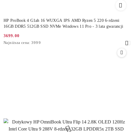
HP ProBook 4 G1ah 16 WUXGA IPS AMD Ryzen 5 220 6-rdzeni
16GB DDR5 512GB SSD NVMe Windows 11 Pro - 3 lata gwarancji
3699.00
Cena
Najniższa
Najniższa cena:
3999
promocyjna:
cena
z
30
dni
przed
obniżką