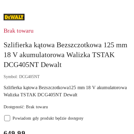
NAZWA
PRODUCENTA:
DEWALT
Brak towaru
Szlifierka kątowa Bezszczotkowa 125 mm
18 V akumulatorowa Walizka TSTAK
DCG405NT Dewalt
Symbol:
DCG405NT
Szlifierka kątowa Bezszczotkowa125 mm 18 V akumulatorowa
Walizka TSTAK DCG405NT Dewalt
Dostępność:
Brak towaru
Powiadom gdy produkt będzie dostępny
cena:
649.99