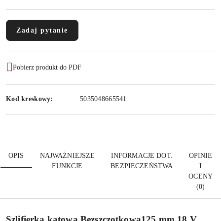
Zadaj pytanie
Pobierz produkt do PDF
Kod kreskowy:
5035048665541
OPIS
NAJWAŻNIEJSZE
INFORMACJE DOT.
OPINIE
FUNKCJE
BEZPIECZEŃSTWA
I
OCENY
(0)
Szlifierka kątowa Bezszczotkowa125 mm 18 V