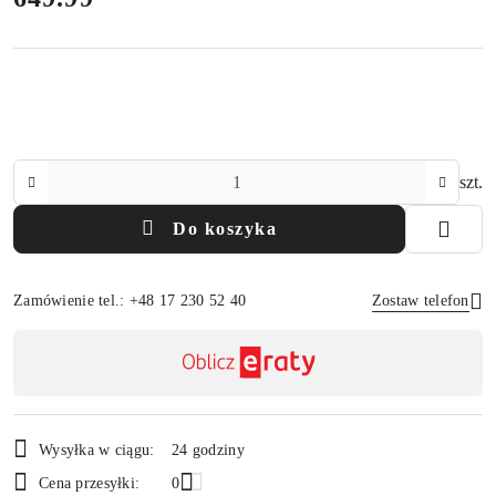
Ilość
szt.
Do koszyka
Zamówienie tel.: +48 17 230 52 40
Zostaw telefon
Dostępność
,
Wyślij
płatność
i
Wysyłka w ciągu:
24 godziny
dostawa
Cena przesyłki:
0