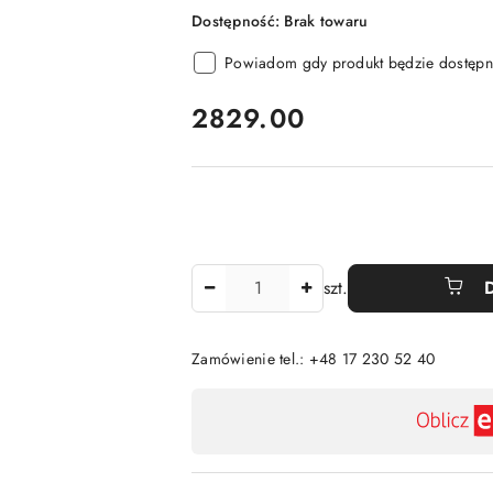
Dostępność:
Brak towaru
Powiadom gdy produkt będzie dostępn
cena:
2829.00
Ilość
szt.
Zamówienie tel.: +48 17 230 52 40
Dostępność
,
płatność