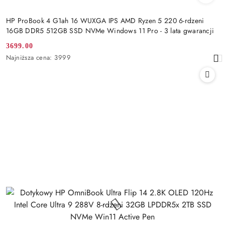
HP ProBook 4 G1ah 16 WUXGA IPS AMD Ryzen 5 220 6-rdzeni
16GB DDR5 512GB SSD NVMe Windows 11 Pro - 3 lata gwarancji
3699.00
Cena
Najniższa
Najniższa cena:
3999
promocyjna:
cena
z
30
dni
przed
obniżką