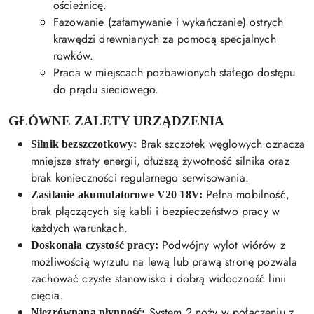
ościeżnicę.
Fazowanie (załamywanie i wykańczanie) ostrych
krawędzi drewnianych za pomocą specjalnych
rowków.
Praca w miejscach pozbawionych stałego dostępu
do prądu sieciowego.
GŁÓWNE ZALETY URZĄDZENIA
Brak szczotek węglowych oznacza
Silnik bezszczotkowy:
mniejsze straty energii, dłuższą żywotność silnika oraz
brak konieczności regularnego serwisowania.
Pełna mobilność,
Zasilanie akumulatorowe V20 18V:
brak plączących się kabli i bezpieczeństwo pracy w
każdych warunkach.
Podwójny wylot wiórów z
Doskonała czystość pracy:
możliwością wyrzutu na lewą lub prawą stronę pozwala
zachować czyste stanowisko i dobrą widoczność linii
cięcia.
System 2 noży w połączeniu z
Niezrównana płynność: