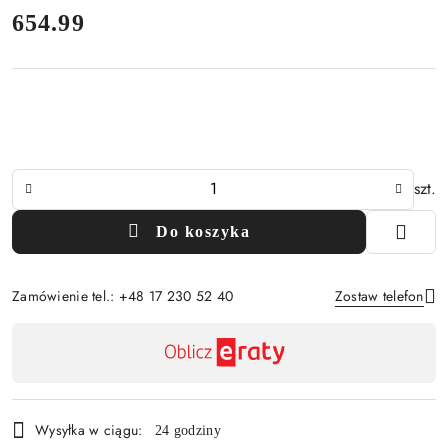
cena:
654.99
Ilość
szt.
Do koszyka
Zamówienie tel.: +48 17 230 52 40
Zostaw telefon
Dostępność
,
Wyślij
płatność
i
Wysyłka w ciągu:
24 godziny
dostawa