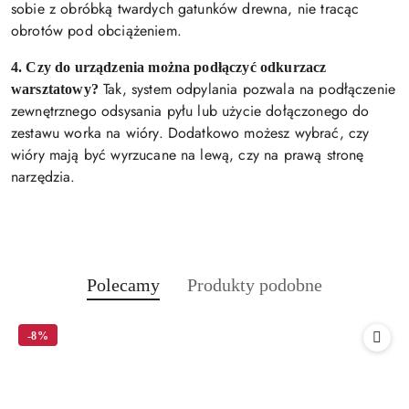
sobie z obróbką twardych gatunków drewna, nie tracąc
obrotów pod obciążeniem.
4. Czy do urządzenia można podłączyć odkurzacz
Tak, system odpylania pozwala na podłączenie
warsztatowy?
zewnętrznego odsysania pyłu lub użycie dołączonego do
zestawu worka na wióry. Dodatkowo możesz wybrać, czy
wióry mają być wyrzucane na lewą, czy na prawą stronę
narzędzia.
Produkty
Produkty
Polecamy
Produkty podobne
Pomiń karuzelę produktów
o
o
statusie:
statusie:
-8%