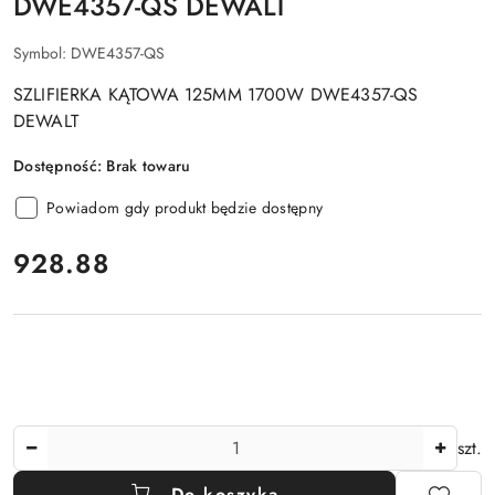
DWE4357-QS DEWALT
Symbol:
DWE4357-QS
SZLIFIERKA KĄTOWA 125MM 1700W DWE4357-QS
DEWALT
Dostępność:
Brak towaru
Powiadom gdy produkt będzie dostępny
cena:
928.88
Ilość
szt.
Do koszyka