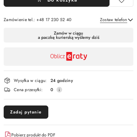
Zamówienie tel.: +48 17 230 52 40
Zostaw telefon
Dostępność
Zamów w ciągu
a paczkę kurierską wyślemy dziś
,
Wyślij
płatność
i
dostawa
Wysyłka w ciągu:
24 godziny
Cena przesyłki:
0
Zadaj pytanie
Pobierz produkt do PDF