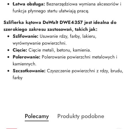
Łatwa obsługa:
Beznarzędziowa wymiana akcesoriów i
funkcja płynnego startu ułatwiają pracę.
Szlifierka kątowa DeWalt DWE4357 jest idealna do
szerokiego zakresu zastosowań, takich jak:
Szlifowanie:
Usuwanie rdzy, farby, lakieru,
wyrównywanie powierzchni.
Cięcie:
Cięcie metali, betonu, kamienia.
Polerowanie:
Polerowanie powierzchni metalowych i
kamiennych.
Szczotkowanie:
Czyszczenie powierzchni z rdzy, brudu,
farby
Produkty
Produkty
Polecamy
Produkty podobne
Pomiń karuzelę produktów
o
o