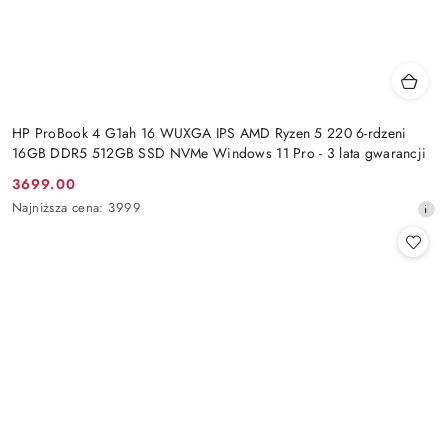
HP ProBook 4 G1ah 16 WUXGA IPS AMD Ryzen 5 220 6-rdzeni
16GB DDR5 512GB SSD NVMe Windows 11 Pro - 3 lata gwarancji
3699.00
Cena
Najniższa
Najniższa cena:
3999
promocyjna:
cena
z
30
dni
przed
obniżką