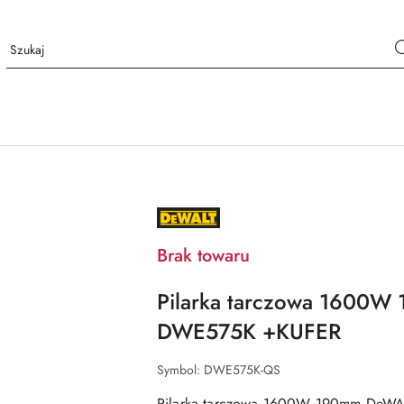
NAZWA
PRODUCENTA:
DEWALT
Brak towaru
Pilarka tarczowa 1600
DWE575K +KUFER
Symbol:
DWE575K-QS
Pilarka tarczowa 1600W 190mm DeW