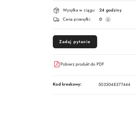
płatność
i
Wysyłka w ciągu:
24 godziny
dostawa
Cena przesyłki:
0
Zadaj pytanie
Pobierz produkt do PDF
Kod kreskowy:
5035048377444