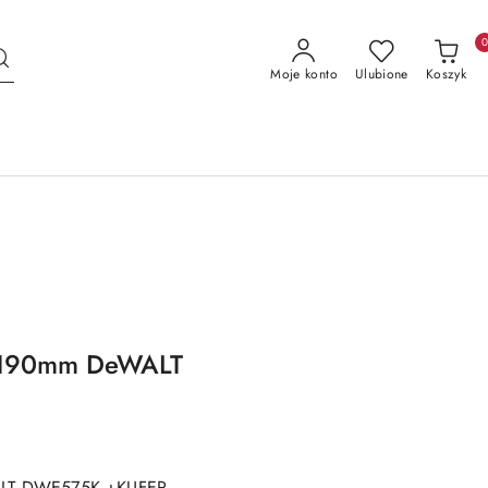
Moje konto
Ulubione
Koszyk
W 190mm DeWALT
ALT DWE575K +KUFER