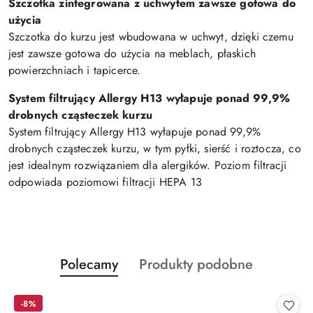
Szczotka zintegrowana z uchwytem zawsze gotowa do
użycia
Szczotka do kurzu jest wbudowana w uchwyt, dzięki czemu
jest zawsze gotowa do użycia na meblach, płaskich
powierzchniach i tapicerce.
System filtrujący Allergy H13 wyłapuje ponad 99,9%
drobnych cząsteczek kurzu
System filtrujący Allergy H13 wyłapuje ponad 99,9%
drobnych cząsteczek kurzu, w tym pyłki, sierść i roztocza, co
jest idealnym rozwiązaniem dla alergików. Poziom filtracji
odpowiada poziomowi filtracji HEPA 13
Produkty
Produkty
Polecamy
Produkty podobne
Pomiń karuzelę produktów
o
o
statusie:
statusie:
-8%