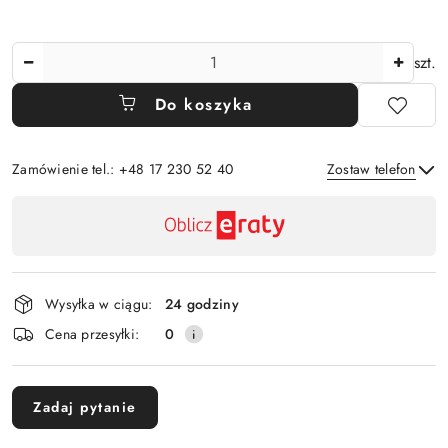
Ilość
szt.
Do koszyka
Zamówienie tel.: +48 17 230 52 40
Zostaw telefon
Dostępność
,
Wyślij
płatność
i
Wysyłka w ciągu:
24 godziny
dostawa
Cena przesyłki:
0
Zadaj pytanie