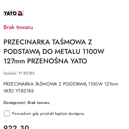
NAZWA
PRODUCENTA:
YATO
Brak towaru
PRZECINARKA TAŚMOWA Z
PODSTAWĄ DO METALU 1100W
127mm PRZENOŚNA YATO
Symbol:
YT-82185
PRZECINARKA TAŚMOWA Z PODSTAWĄ 1100W 127mm
YATO YT-82185
Dostępność:
Brak towaru
Powiadom gdy produkt będzie dostępny
cena:
922.30