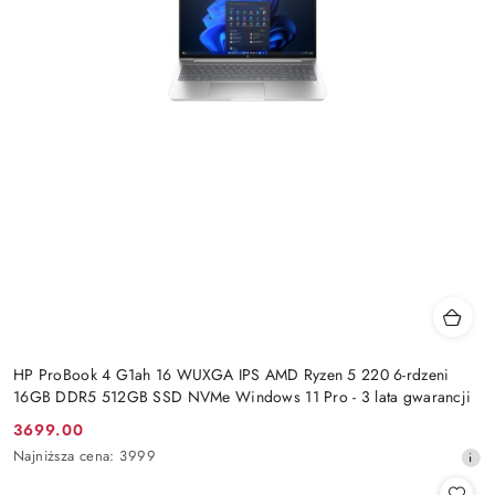
HP ProBook 4 G1ah 16 WUXGA IPS AMD Ryzen 5 220 6-rdzeni
16GB DDR5 512GB SSD NVMe Windows 11 Pro - 3 lata gwarancji
3699.00
Cena
Najniższa
Najniższa cena:
3999
promocyjna:
cena
z