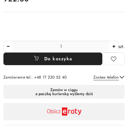
Ilość
szt.
Do koszyka
Zamówienie tel.: +48 17 230 52 40
Zostaw telefon
Dostępność
Zamów w ciągu
a paczkę kurierską wyślemy dziś
,
Wyślij
płatność
i
dostawa