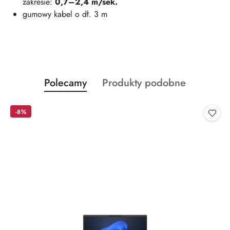
zakresie:
0,7–2,4 m/sek.
gumowy kabel o dł. 3 m
Produkty
Produkty
Polecamy
Produkty podobne
Pomiń karuzelę produktów
o
o
statusie:
statusie:
-8%