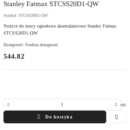
Stanley Fatmax STCSS20D1-QW
Symbol:
STCSS20D1-QW
Nożyce do trawy ogrodowe akumulatorowe Stanley Fatmax
STCSS20D1-QW
Dostępność:
Średnia dostępność
cena:
544.82
Ilość
szt.
Do koszyka