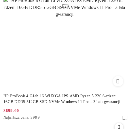
HP ProBook 4 G1ah 16 WUXGA IPS AMD Ryzen 5 220 6-rdzeni
16GB DDR5 512GB SSD NVMe Windows 11 Pro - 3 lata gwarancji
3699.00
Cena
Najniższa
Najniższa cena:
3999
promocyjna:
cena
z