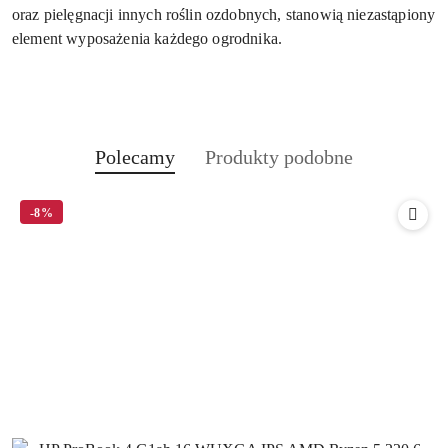
oraz pielęgnacji innych roślin ozdobnych, stanowią niezastąpiony
element wyposażenia każdego ogrodnika.
Produkty
Produkty
Polecamy
Produkty podobne
Pomiń karuzelę produktów
o
o
statusie:
statusie:
-8%