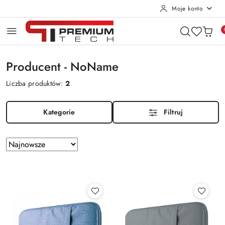
Moje konto
Przejdź do treści głównej
Przejdź do wyszukiwarki
Przejdź do moje konto
Przejdź do menu głównego
Przejdź do stopki
Producent - NoName
Liczba produktów:
2
Kategorie
Filtruj
Zastosowano
Sortuj
według
sortowanie:
Najnowsze.