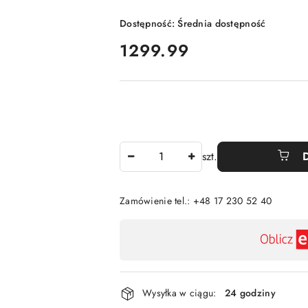
Dostępność:
Średnia dostępność
cena:
1299.99
Ilość
szt.
Zamówienie tel.: +48 17 230 52 40
Dostępność
,
płatność
i
Wysyłka w ciągu:
24 godziny