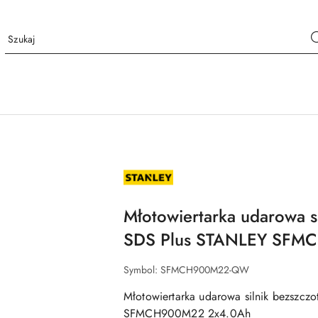
NAZWA
PRODUCENTA:
STANLEY
Młotowiertarka udarowa s
SDS Plus STANLEY SFM
Symbol:
SFMCH900M22-QW
Młotowiertarka udarowa silnik bezszc
SFMCH900M22 2x4.0Ah