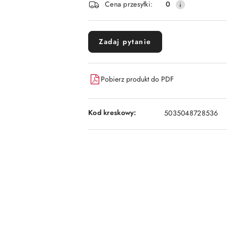
dostawa
Cena przesyłki:
0
Zadaj pytanie
Pobierz produkt do PDF
Kod kreskowy:
5035048728536