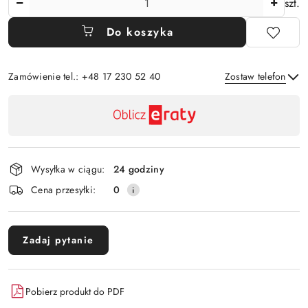
szt.
Do koszyka
Zamówienie tel.: +48 17 230 52 40
Zostaw telefon
Dostępność
,
Wyślij
płatność
i
Wysyłka w ciągu:
24 godziny
dostawa
Cena przesyłki:
0
Zadaj pytanie
Pobierz produkt do PDF