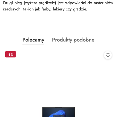
Drugi bieg (wyższa prędkość) jest odpowiedni do materiałów
rzadszych, takich jak farby, lakiery czy gładzie.
Produkty
Produkty
Polecamy
Produkty podobne
Pomiń karuzelę produktów
o
o
statusie:
statusie:
-8%