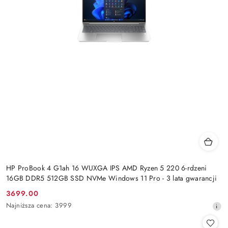
HP ProBook 4 G1ah 16 WUXGA IPS AMD Ryzen 5 220 6-rdzeni
16GB DDR5 512GB SSD NVMe Windows 11 Pro - 3 lata gwarancji
3699.00
Cena
Najniższa
Najniższa cena:
3999
promocyjna:
cena
z