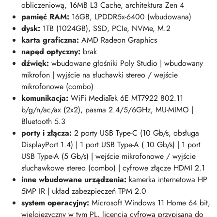
obliczeniową, 16MB L3 Cache, architektura Zen 4
pamięć RAM:
16GB, LPDDR5x-6400 (wbudowana)
dysk:
1TB (1024GB), SSD, PCIe, NVMe, M.2
karta graficzna:
AMD Radeon Graphics
napęd optyczny:
brak
dźwięk:
wbudowane głośniki Poly Studio | wbudowany
mikrofon | wyjście na słuchawki stereo / wejście
mikrofonowe (combo)
komunikacja:
WiFi MediaTek 6E MT7922 802.11
b/g/n/ac/ax (2x2), pasma 2.4/5/6GHz, MU-MIMO |
Bluetooth 5.3
porty i złącza:
2 porty USB Type-C (10 Gb/s, obsługa
DisplayPort 1.4) | 1 port USB Type-A ( 10 Gb/s) | 1 port
USB Type-A (5 Gb/s) | wejście mikrofonowe / wyjście
słuchawkowe stereo (combo) | cyfrowe złącze HDMI 2.1
inne wbudowane urządzenia:
kamerka internetowa HP
5MP IR | układ zabezpieczeń TPM 2.0
system operacyjny:
Microsoft Windows 11 Home 64 bit,
wielojęzyczny w tym PL, licencja cyfrowa przypisana do