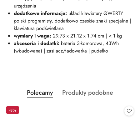
urządzenia
dodatkowe informacje:
układ klawiatury QWERTY
polski programisty, dodatkowo czeskie znaki specjalne |
klawiatura podświetlana
wymiary i waga:
29.73 x 21.12 x 1.74 cm | < 1 kg
akcesoria i dodatki:
bateria 3-komorowa, 43Wh
(wbudowana) | zasilacz/ładowarka | pudełko
Produkty
Produkty
Polecamy
Produkty podobne
Pomiń karuzelę produktów
o
o
statusie:
statusie:
-8%