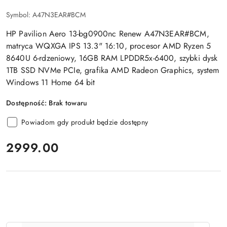
Symbol:
A47N3EAR#BCM
HP Pavilion Aero 13-bg0900nc Renew A47N3EAR#BCM,
matryca WQXGA IPS 13.3" 16:10, procesor AMD Ryzen 5
8640U 6-rdzeniowy, 16GB RAM LPDDR5x-6400, szybki dysk
1TB SSD NVMe PCIe, grafika AMD Radeon Graphics, system
Windows 11 Home 64 bit
Dostępność:
Brak towaru
Powiadom gdy produkt będzie dostępny
cena:
2999.00