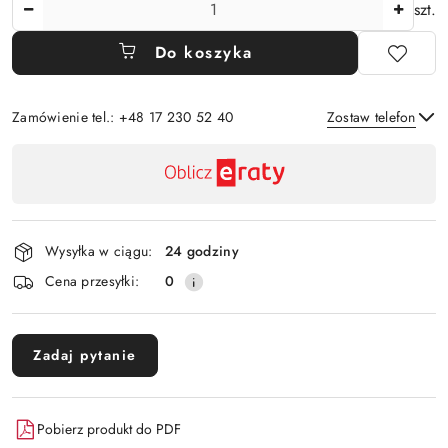
Ilość
szt.
Do koszyka
Zamówienie tel.: +48 17 230 52 40
Zostaw telefon
Dostępność
,
Wyślij
płatność
i
Wysyłka w ciągu:
24 godziny
dostawa
Cena przesyłki:
0
Zadaj pytanie
Pobierz produkt do PDF