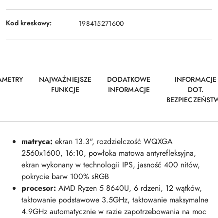
Kod kreskowy:
198415271600
AMETRY
NAJWAŻNIEJSZE
DODATKOWE
INFORMACJE
FUNKCJE
INFORMACJE
DOT.
BEZPIECZEŃST
matryca:
ekran 13.3", rozdzielczość WQXGA
2560x1600, 16:10, powłoka matowa antyrefleksyjna,
ekran wykonany w technologii IPS, jasność 400 nitów,
pokrycie barw 100% sRGB
procesor:
AMD Ryzen 5 8640U, 6 rdzeni, 12 wątków,
taktowanie podstawowe 3.5GHz, taktowanie maksymalne
4.9GHz automatycznie w razie zapotrzebowania na moc