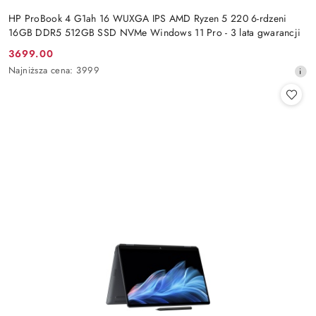
HP ProBook 4 G1ah 16 WUXGA IPS AMD Ryzen 5 220 6-rdzeni
16GB DDR5 512GB SSD NVMe Windows 11 Pro - 3 lata gwarancji
3699.00
Cena
Najniższa
Najniższa cena:
3999
promocyjna:
cena
z
30
dni
przed
obniżką