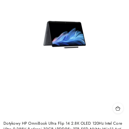
Dotykowy HP OmniBook Ultra Flip 14 2.8K OLED 120Hz Intel Core
Ultra 9 288V 8-rdzeni 32GB LPDDR5x 2TB SSD NVMe Win11 Active