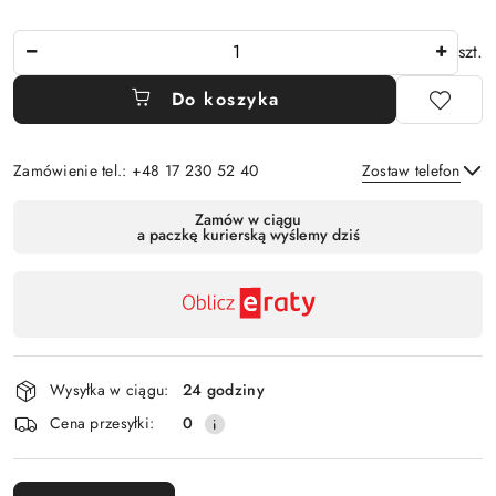
Ilość
szt.
Do koszyka
Zamówienie tel.: +48 17 230 52 40
Zostaw telefon
Dostępność
Zamów w ciągu
a paczkę kurierską wyślemy dziś
,
Wyślij
płatność
i
dostawa
Wysyłka w ciągu:
24 godziny
Cena przesyłki:
0