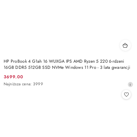
HP ProBook 4 G1ah 16 WUXGA IPS AMD Ryzen 5 220 6-rdzeni
16GB DDR5 512GB SSD NVMe Windows 11 Pro - 3 lata gwarancji
3699.00
Cena
Najniższa
Najniższa cena:
3999
promocyjna:
cena
z
30
dni
przed
obniżką