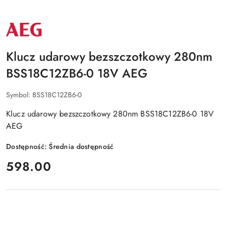
NAZWA
PRODUCENTA:
AEG
Klucz udarowy bezszczotkowy 280nm
BSS18C12ZB6-0 18V AEG
Symbol:
BSS18C12ZB6-0
Klucz udarowy bezszczotkowy 280nm BSS18C12ZB6-0 18V
AEG
Dostępność:
Średnia dostępność
cena:
598.00