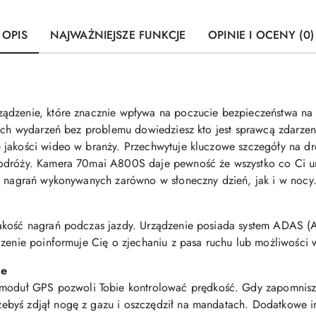
OPIS
NAJWAŻNIEJSZE FUNKCJE
OPINIE I OCENY (0)
ądzenie, które znacznie wpływa na poczucie bezpieczeństwa na 
znych wydarzeń bez problemu dowiedziesz kto jest sprawcą zdar
jakości wideo w branży. Przechwytuje kluczowe szczegóły na dro
odróży. Kamera 70mai A800S daje pewność że wszystko co Ci um
z nagrań wykonywanych zarówno w słoneczny dzień, jak i w nocy
akość nagrań podczas jazdy. Urządzenie posiada system ADAS (A
zenie poinformuje Cię o zjechaniu z pasa ruchu lub możliwości wy
ie
uł GPS pozwoli Tobie kontrolować prędkość. Gdy zapomnisz o
ebyś zdjął nogę z gazu i oszczędził na mandatach. Dodatkowe 