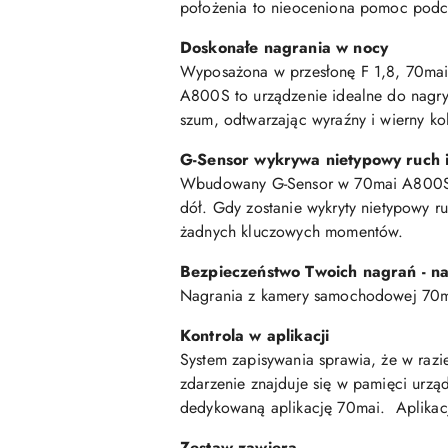
położenia to nieoceniona pomoc podcz
Doskonałe nagrania w nocy
Wyposażona w przesłonę F 1,8, 70mai 
A800S to urządzenie idealne do nagry
szum, odtwarzając wyraźny i wierny ko
G-Sensor wykrywa nietypowy ruch i
Wbudowany G-Sensor w 70mai A800S na
dół. Gdy zostanie wykryty nietypowy r
żadnych kluczowych momentów.
Bezpieczeństwo Twoich nagrań - na
Nagrania z kamery samochodowej 70
Kontrola w aplikacji
System zapisywania sprawia, że w razie
zdarzenie znajduje się w pamięci urzą
dedykowaną aplikację 70mai. Aplikacj
Zestaw zawiera