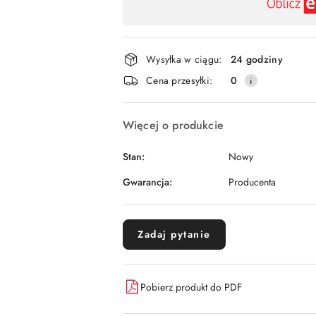
płatność
i
dostawa
Wysyłka w ciągu:
24 godziny
Cena przesyłki:
0
Więcej o produkcie
Stan:
Nowy
Gwarancja:
Producenta
Zadaj pytanie
Pobierz produkt do PDF