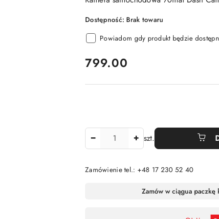
Dostępność:
Brak towaru
Powiadom gdy produkt będzie dostępn
cena:
799.00
Ilość
szt.
Zamówienie tel.: +48 17 230 52 40
Dostępność
Zamów w ciągu
a paczkę 
,