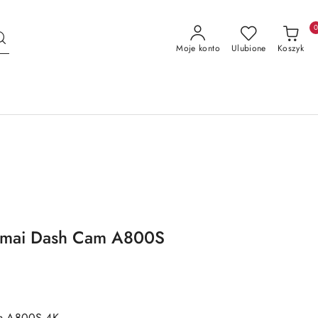
Moje konto
Ulubione
Koszyk
mai Dash Cam A800S
m A800S 4K