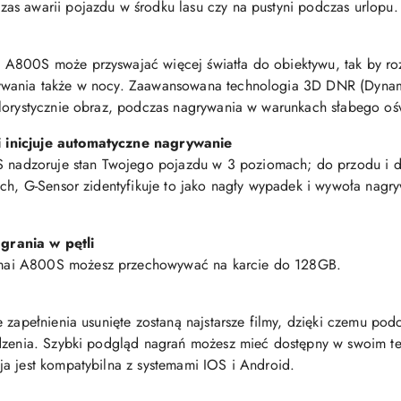
as awarii pojazdu w środku lasu czy na pustyni podczas urlopu.
A800S może przyswajać więcej światła do obiektywu, tak by roz
wania także w nocy. Zaawansowana technologia 3D DNR (Dynamic 
lorystycznie obraz, podczas nagrywania w warunkach słabego ośw
 inicjuje automatyczne nagrywanie
dzoruje stan Twojego pojazdu w 3 poziomach; do przodu i do 
uch, G-Sensor zidentyfikuje to jako nagły wypadek i wywoła nagr
grania w pętli
mai A800S możesz przechowywać na karcie do 128GB.
 zapełnienia usunięte zostaną najstarsze filmy, dzięki czemu pod
dzenia. Szybki podgląd nagrań możesz mieć dostępny w swoim tel
a jest kompatybilna z systemami IOS i Android.