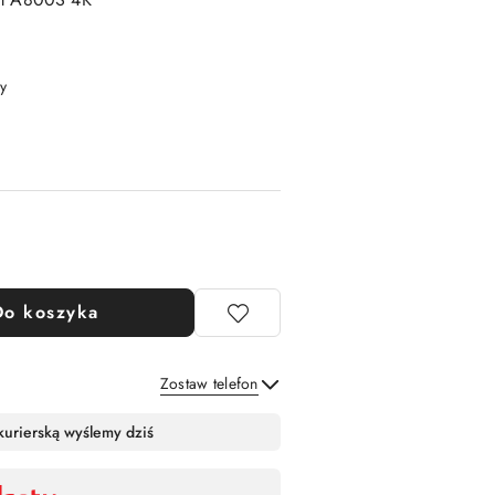
y
Do koszyka
Zostaw telefon
Wyślij
kurierską wyślemy dziś