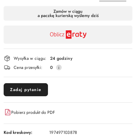
Dostępność
Zamów w ciągu
a paczkę kurierską wyślemy dziś
,
Wyślij
płatność
i
dostawa
Wysyłka w ciągu:
24 godziny
Cena przesyłki:
0
Zadaj pytanie
Pobierz produkt do PDF
Kod kreskowy:
197497103878