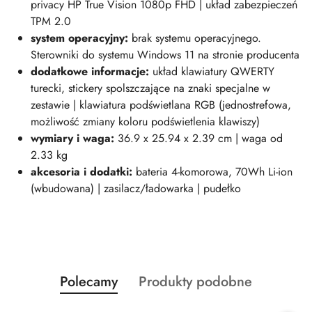
privacy HP True Vision 1080p FHD | układ zabezpieczeń
TPM 2.0
system operacyjny:
brak systemu operacyjnego.
Sterowniki do systemu Windows 11 na stronie producenta
dodatkowe informacje:
układ klawiatury QWERTY
turecki, stickery spolszczające na znaki specjalne w
zestawie | klawiatura podświetlana RGB (jednostrefowa,
możliwość zmiany koloru podświetlenia klawiszy)
wymiary i wag
a:
36.9 x 25.94 x 2.39 cm | waga od
2.33 kg
akcesoria i dodatki:
bateria 4-komorowa, 70Wh Li-ion
(wbudowana) | zasilacz/ładowarka | pudełko
Produkty
Produkty
Polecamy
Produkty podobne
Pomiń karuzelę produktów
o
o