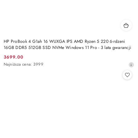
HP ProBook 4 G1ah 16 WUXGA IPS AMD Ryzen 5 220 6-rdzeni
16GB DDR5 512GB SSD NVMe Windows 11 Pro - 3 lata gwarancji
3699.00
Cena
Najniższa
Najniższa cena:
3999
promocyjna:
cena
z
30
dni
przed
obniżką