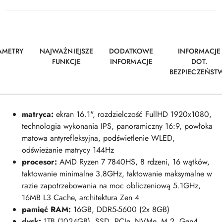
AMETRY
NAJWAŻNIEJSZE
DODATKOWE
INFORMACJE
FUNKCJE
INFORMACJE
DOT.
BEZPIECZEŃST
matryca:
ekran 16.1", rozdzielczość FullHD 1920x1080,
technologia wykonania IPS, panoramiczny 16:9, powłoka
matowa antyrefleksyjna, podświetlenie WLED,
odświeżanie matrycy 144Hz
procesor:
AMD Ryzen 7 7840HS, 8 rdzeni, 16 wątków,
taktowanie minimalne 3.8GHz, taktowanie maksymalne w
razie zapotrzebowania na moc obliczeniową 5.1GHz,
16MB L3 Cache, architektura Zen 4
pamięć RAM
:
16GB, DDR5-5600 (2x 8GB)
dysk:
1TB (1024GB), SSD, PCIe, NVMe, M.2, Gen4