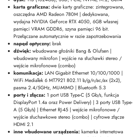
karta graficzna:
dwie karty graficzne: zintegrowana,
oszczędna AMD Radeon 780M | dedykowana,
wydajna NVIDIA GeForce RTX 4050, 6GB własnej
pamięci VRAM GDDR6, szyna pamięci 96 bit.
Przełączane automatycznie w razie zapotrzebowania
napęd optyczny:
brak
dźwięk:
wbudowane głośniki Bang & Olufsen |
wbudowany mikrofon | wyjście na słuchawki stereo /
wejście mikrofonowe (combo)
komunikacja:
LAN Gigabit Ethernet 10/100/1000 |
WiFi MediaTek 6 MT7921 802.11 b/g/n/ac/ax (2x2),
pasma 2.4/5GHz, MU-MIMO | Bluetooth 5.3
porty i złącza:
1 port USB Type-C (5 Gb/s, funkcja
DisplayPort 1.4a oraz Power Delivery) | 3 porty USB Type-
A (5 Gb/s) | Ethernet RJ-45 | wejście mikrofonowe /
wyjście słuchawkowe stereo (combo) | cyfrowe złącze
HDMI 2.1
inne wbudowane urządzenia:
kamerka internetowa