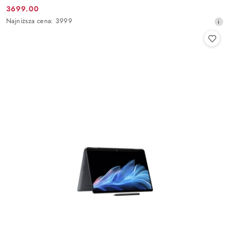
3699.00
Cena
Najniższa
Najniższa cena:
3999
promocyjna:
cena
z
30
dni
przed
obniżką