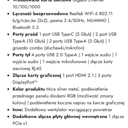
10/100/1000
Łączność bezprzewodowa
Realtek WiFi 6 802.11
b/g/n/ac/ax (2x2), pasma 2.4/5GHz, MU-MIMO |
Bluetooth 5.3
Porty przód
1 port USB Type-C (5 Gb/s) | 2 port USB
Type-A (10 Gb/s) | 2 porty USB Type-A (5 Gb/s) | 1
gniazdo combo (słuchawki/mikrofon)
Porty tył
4 porty USB 2.0 Type-A | 1 wejście audio | 1
wyjście audio | 1 wejście mikrofonowe | złącze karty
sieciowej RJ-45
Złącza karty graficznej
1 port HDMI 2.1 | 3 porty
DisplayPort™
Kolor produktu
Mica silver metal,
podświetlenie
przedniego panelu diodami RGB (możliwość zmiany
koloru) | podświetlenie boczne napisu na karcie graficznej
Inne:
Dodatkowy wentylator wyciągający powietrze
Dodatkowe złącza płyty głównej wewnętrzne
1
złącza
PCIe x1