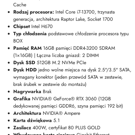
Cache
Rodzaj procesora:
Intel Core i7-13700, trzynasta
generacja, architektura Raptor Lake, Socket 1700
Chipset
Intel H670
Typ chłodzenia
podstawowe chłodzenie procesora typu
BOX
Pamięć RAM
16
GB pamięci DDR4-3200 SDRAM
(1×16GB) | Łączna liczba gniazd: 2 DIMM
Dysk SSD
512GB M.2 NVMe PCIe
Dysk HDD
jedno
wolne miejsca na dysk 2.5"/3.5" SATA,
wymagany konektor (jeden przewód SATA w zestawie,
brak śrubek w zestawie do montażu)
Nagrywarka
Brak
Grafika
NVIDIA® GeForce® RTX 3060 (12GB
dedykowanej pamięci GDDR6, szyna pamięci 192 bit)
Architektura
NVIDIA® Ampere
Karta dźwiękowa
5.1
Zasilacz
400
W, certyfikat 80 PLUS GOLD
Wbudowana karta sieciowa
Gigabit Ethernet