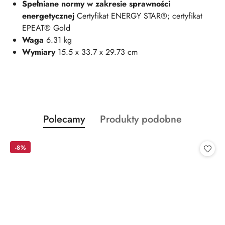
Spełniane normy w zakresie sprawności
energetycznej
Certyfikat ENERGY STAR®; certyfikat
EPEAT® Gold
Waga
6.31
kg
Wymiary
15.5 x 33.7 x 29.73 cm
Produkty
Produkty
Polecamy
Produkty podobne
Pomiń karuzelę produktów
o
o
statusie:
statusie:
-8%