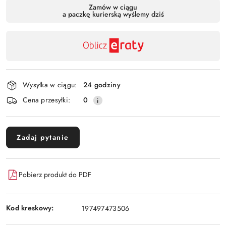
Dostępność
Zamów w ciągu
a paczkę kurierską wyślemy dziś
,
Wyślij
płatność
i
dostawa
Wysyłka w ciągu:
24 godziny
Cena przesyłki:
0
Zadaj pytanie
Pobierz produkt do PDF
Kod kreskowy:
197497473506