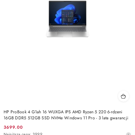
HP ProBook 4 G1ah 16 WUXGA IPS AMD Ryzen 5 220 6-rdzeni
16GB DDR5 512GB SSD NVMe Windows 11 Pro - 3 lata gwarancji
3699.00
Cena
Najniższa
Najniższa cena:
3999