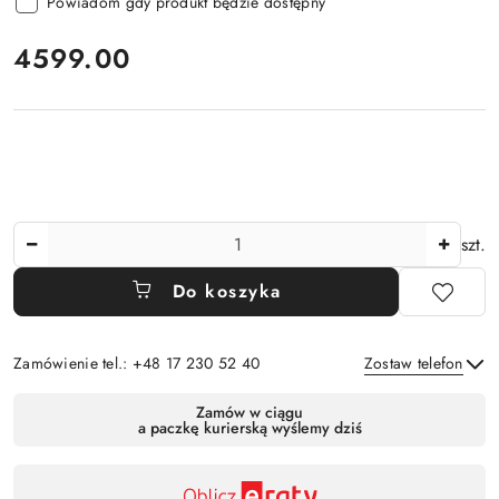
Powiadom gdy produkt będzie dostępny
cena:
4599.00
Ilość
szt.
Do koszyka
Zamówienie tel.: +48 17 230 52 40
Zostaw telefon
Dostępność
Zamów w ciągu
a paczkę kurierską wyślemy dziś
,
Wyślij
płatność