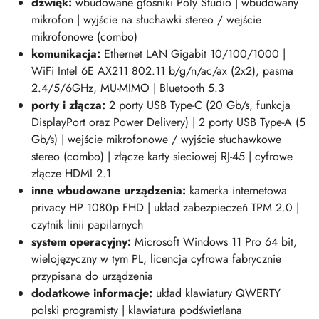
dźwięk:
wbudowane głośniki Poly Studio | wbudowany
mikrofon | wyjście na słuchawki stereo / wejście
mikrofonowe (combo)
komunikacja:
Ethernet LAN Gigabit 10/100/1000 |
WiFi Intel 6E AX211 802.11 b/g/n/ac/ax (2x2), pasma
2.4/5/6GHz, MU-MIMO | Bluetooth 5.3
porty i złącza:
2 porty USB Type-C (20 Gb/s, funkcja
DisplayPort oraz Power Delivery) | 2
porty USB Type-A
(5
Gb/s)
| wejście mikrofonowe / wyjście słuchawkowe
stereo (combo) | złącze karty sieciowej RJ-45 | cyfrowe
złącze HDMI 2.1
inne wbudowane urządzenia:
kamerka internetowa
privacy HP 1080p FHD | układ zabezpieczeń TPM 2.0 |
czytnik linii papilarnych
system operacyjny:
Microsoft Windows 11 Pro 64 bit,
wielojęzyczny w tym PL, licencja cyfrowa fabrycznie
przypisana do urządzenia
dodatkowe informacje:
układ klawiatury QWERTY
polski programisty | klawiatura podświetlana