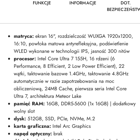
FUNKCJE
INFORMACJE
DOT.
BEZPIECZEŃST
matryca:
ekran 16", rozdzielczość WUXGA 1920x1200,
16:10, powłoka matowa antyrefleksyjna, podświetlenie
WLED wykonane w technologii IPS, jasność 300 nitów
procesor:
Intel Core Ultra 7 155H, 16 rdzeni (6
Performance, 8 Efficient, 2 Low Power Efficient), 22
wątki, taktowanie bazowe 1.4GHz, taktowanie 4.8GHz
automatycznie w razie zapotrzebowania na moc
obliczeniową, 24MB Cache, pierwsza seria Intel Core
Ultra 7, architektura Meteor Lake
pamięć RAM
:
16GB, DDR5-5600 (1x 16GB) | dodatkowy
wolny slot
dysk:
512
GB, SSD, PCIe, NVMe, M.2
karta graficzna:
Intel Arc Graphics
napęd optyczny:
brak