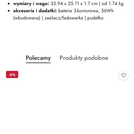
wymiary i wag
a:
35.94 x 25.11 x 1.7 cm | od 1.74 kg
akcesoria i dodatki:
bateria 3-komorowa, 56Wh
(wbudowana) | zasilacz/ładowarka | pudełko
Produkty
Produkty
Polecamy
Produkty podobne
Pomiń karuzelę produktów
o
o
statusie:
statusie:
-8%