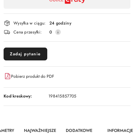
i
dostawa
Wysyłka w ciągu:
24 godziny
Cena przesyłki:
0
Zadaj pytanie
Pobierz produkt do PDF
Kod kreskowy:
198415857705
AMETRY
NAJWAŻNIEJSZE
DODATKOWE
INFORMACJE